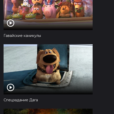
Гавайские каникулы
Спецзадание Дага