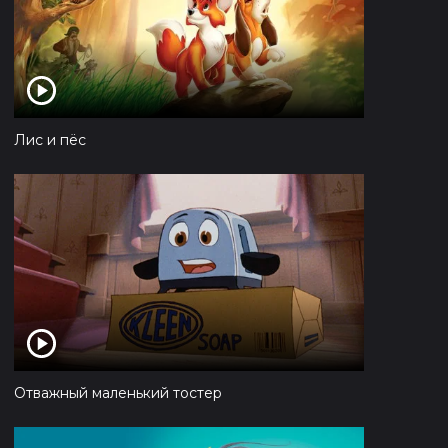
Лис и пёс
Отважный маленький тостер