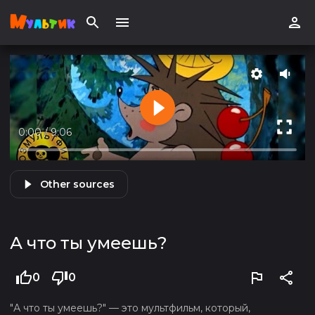
0:00
/
9:06
Other sources
А что ты умеешь?
0
0
"А что ты умеешь?" — это мультфильм, который,