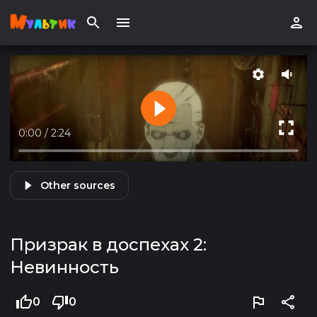
0:00
/
2:24
Other sources
Призрак в доспехах 2:
Невинность
0
0