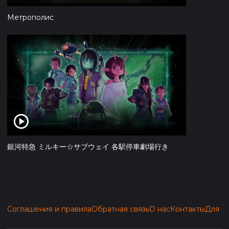
Метрополис
銀河特急 ミルキー☆サブウェイ 各駅停車劇場行き
Соглашения и правила
Обратная связь
О нас
Контакты
Для п