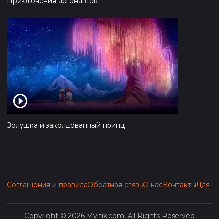
Приключения аргонавтов
Золушка и заколдованный принц
Соглашения и правила
Обратная связь
О нас
Контакты
Для п
Copyright © 2026 Myltik.com, All Rights Reserved