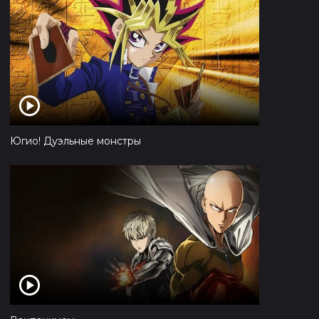
Югио! Дуэльные монстры