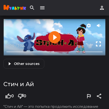
0:00
/
1:02
Other sources
Стич и Ай
0
0
"Стич и Ай" — это попытка продолжить исследование