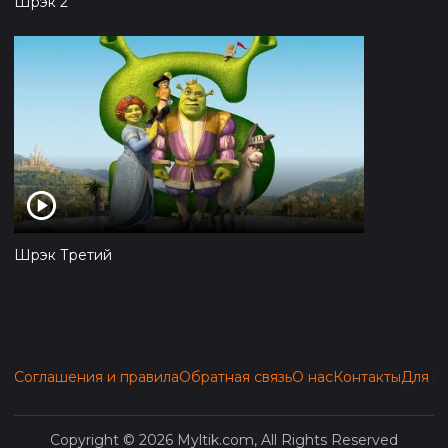
Шрэк 2
Шрэк Третий
Соглашения и правила
Обратная связь
О нас
Контакты
Для п
Copyright © 2026 Myltik.com, All Rights Reserved