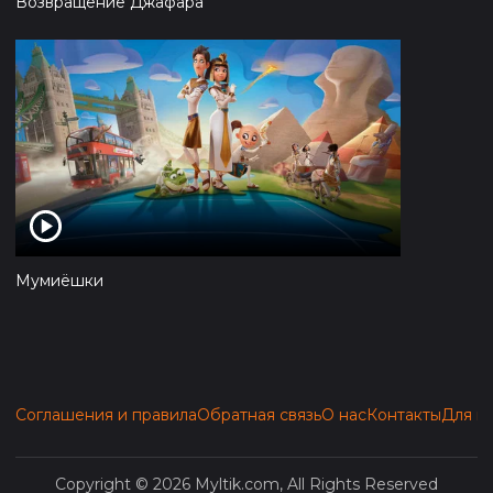
Возвращение Джафара
Мумиёшки
Соглашения и правила
Обратная связь
О нас
Контакты
Для п
Copyright © 2026 Myltik.com, All Rights Reserved