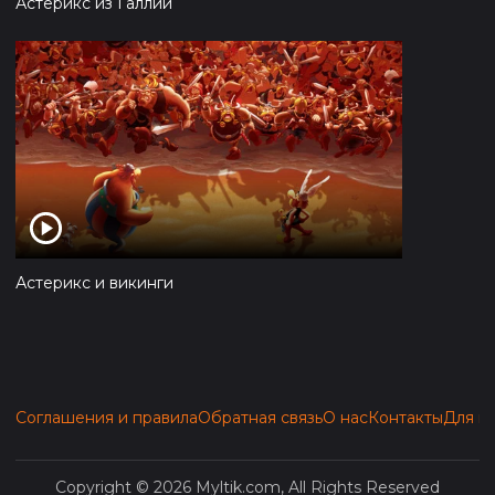
Астерикс из Галлии
Астерикс и викинги
Соглашения и правила
Обратная связь
О нас
Контакты
Для п
Copyright © 2026 Myltik.com, All Rights Reserved