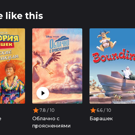
 like this
7.8
/ 10
6.6
/ 10
е
Облачно с
Барашек
прояснениями