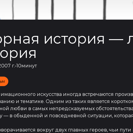
орная история — 
тория
2007 г.
•
10минут
ьм
нимационного искусства иногда встречаются произ
ванию и тематике. Одним из таких является корот
ной любви в самых непредсказуемых обстоятельствах
у — в обыденной и повседневной ситуации, которая
ворачивается вокруг двух главных героев, чьи пут