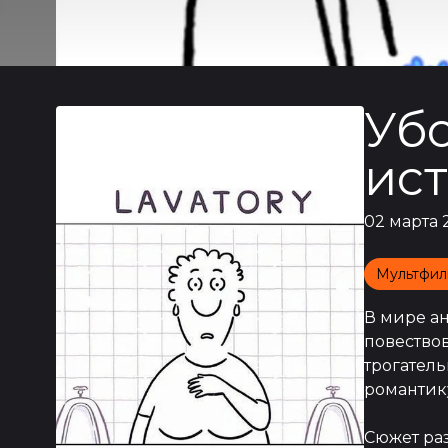
Уб
ис
02 марта 
Мультфил
В мире а
повество
трогатель
романтик
Сюжет раз