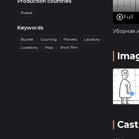
Production countries
превратит
Russia
напоминае
Full
способны
Keywords
Уборная 
Bucket
Courting
Flowers
Lavatory
Lovestory
Mop
Short film
Ima
Cast