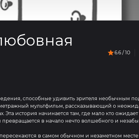
любовная
6.6
/ 10
ведения, способные удивить зрителя необычным по
кометражный мультфильм, рассказывающий о неожид
. Эта история начинается там, где мало кто ожидает
 превращается в начало нечто волшебного и незабы
и пересекаются в самом обычном и незаметном месте