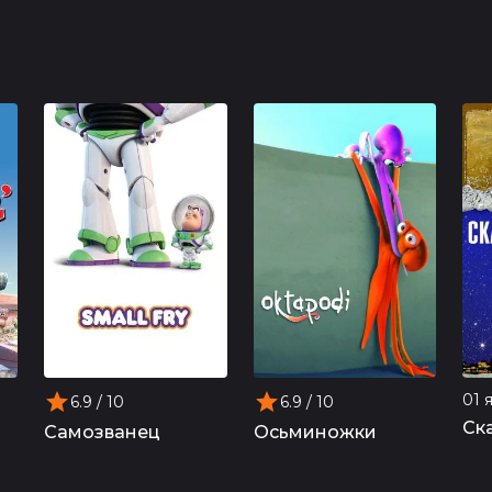
01 
6.9
/ 10
6.9
/ 10
Ск
Осьминожки
Самозванец