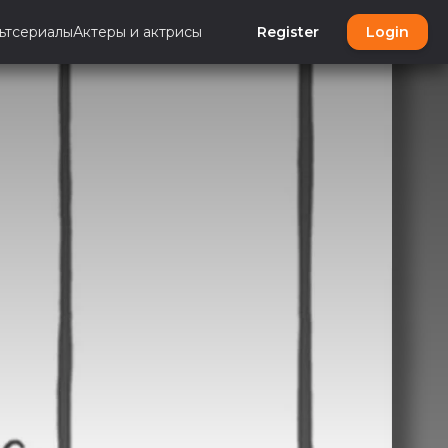
ьтсериалы
Актеры и актрисы
Register
Login