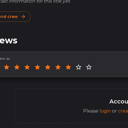
st information for this title yet.
 and crew
iews
iew as
Accou
Please
login
or
crea