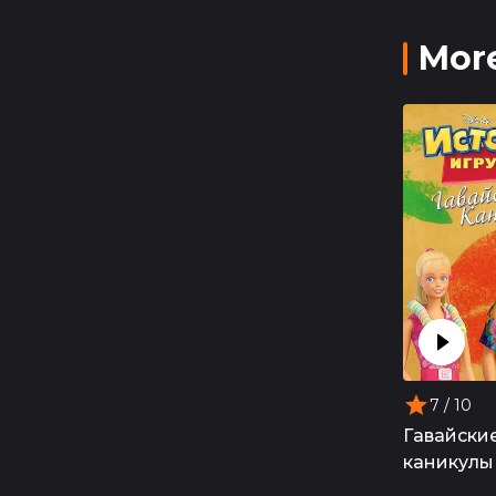
More
7
/ 10
Гавайски
каникулы