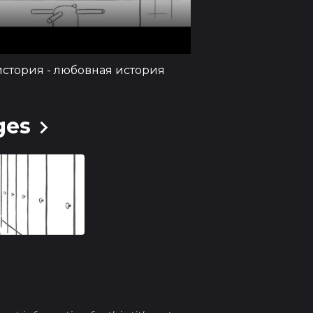
ь самую обыденную ситуацию в увлекательный расск
т, что магия любви может ожидать нас на каждом ша
 преодолеть любые барьеры и предрассудки.
история - любовная история
ges