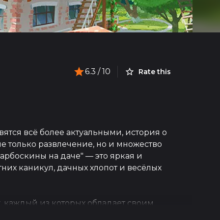
6.3
/ 10
Rate this
ятся всё более актуальными, история о
е только развлечение, но и множество
Барбоскины на даче" — это яркая и
тних каникул, дачных хлопот и весёлых
 каждый из которых обладает своим
ановится для них началом новой главы