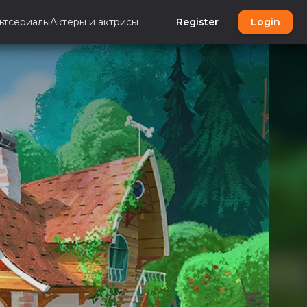
ьтсериалы
Актеры и актрисы
Register
Login