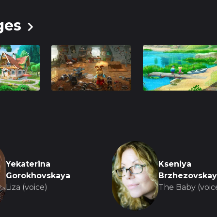
ны на даче" — это не только развлекательный муль
ges
о просмотра. Эта история напоминает о важности п
 и о том, как важно ценить простые радости жизни
нности, трудолюбию и важности помогать друг другу,
ьным.
Yekaterina
Kseniya
Gorokhovskaya
Brzhezovskay
Liza (voice)
The Baby (voic