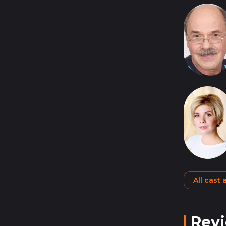
All cast
Rev