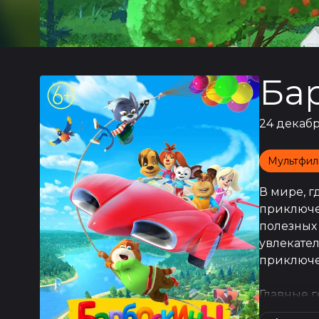
Ба
24 декабр
Мультфил
В мире, г
приключе
полезных 
увлекател
приключе
Главные 
неповтор