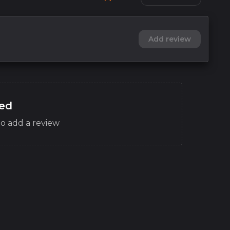
Add review
red
o add a review