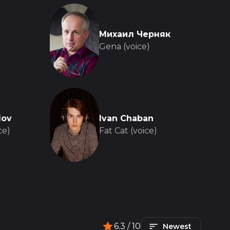
a
Михаил Черняк
Gena (voice)
lov
Ivan Chaban
ce)
Fat Cat (voice)
6.3
/ 10
Newest