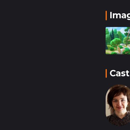
"Барбоски
Ima
семейног
природой
ответстве
поучител
Cast