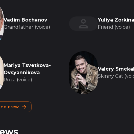
Vadim Bochanov
Yuliya Zorkin
Grandfather (voice)
Friend (voice)
Mariya Tsvetkova-
Valery Smeka
Ovsyannikova
Skinny Cat (voi
Roza (voice)
 and crew
iews