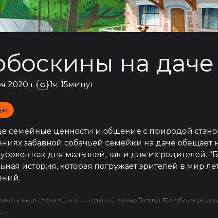
рбоскины на даче
я 2020 г.
•
•
1ч. 15минут
G
ьм
де семейные ценности и общение с природой станов
ниях забавной собачьей семейки на даче обещает н
уроков как для малышей, так и для их родителей. "
ьная история, которая погружает зрителей в мир ле
ний.
герои мультфильма — члены семейства Барбоскиных,
имым характером и увлечениями. Приезд на дачу ст