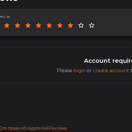
iew as
Account requi
Please
login
or
create account
t
Для правообладателей
Реклама