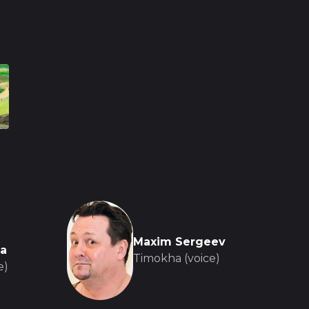
тфильм, но и замечательный повод для
роведения времени вместе, об общении с
. Мультфильм учит маленьких зрителей
 делая его не только увлекательным, но и
Maxim Sergeev
a
Timokha (voice)
e)