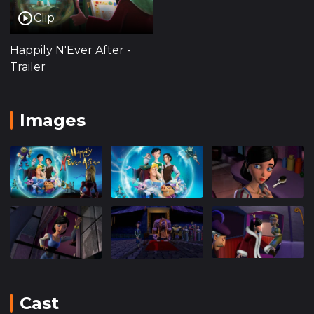
истинному счастью и гармонии в королевстве.
Clip
Персонажи фильма, как и в классической
Happily N'Ever After -
версии, выражены ярко и запоминающе.
Trailer
Каждый из них вносит свой вклад в развитие
сюжета, демонстрируя разнообразие характеров
и жизненных позиций. От злой мачехи и её
Images
дочерей, стремящихся помешать счастью
Золушки, до принца, который ищет свой путь к
настоящему лидерству и пониманию того, каким
должен быть правитель справедливого
королевства.
Визуальная составляющая мультфильма
оживляет волшебство сказки с помощью яркой
и детализированной анимации. Великолепные
дворцы, волшебные леса и мистические
существа — все это создает неповторимую
Cast
атмосферу, которая погружает зрителей в мир