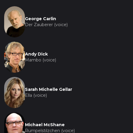
фэнтези и приключений.
George Carlin
Музыкальное сопровождение подчеркивает
Der Zauberer (voice)
ключевые моменты сюжета, добавляя
эмоциональную глубину и драматизм сценам,
где это необходимо. От веселых мелодий до
трогательных баллад, музыка в "Новых
Andy Dick
приключениях Золушки" играет важную роль в
Mambo (voice)
создании настроения и передаче чувств
персонажей.
Этот мультфильм становится не только
Sarah Michelle Gellar
развлечением, но и источником вдохновения,
Ella (voice)
напоминая о важности мужества, доброты и
веры в себя, даже когда кажется, что все против
тебя. "Новые приключения Золушки"
доказывают, что истинная магия кроется в нас
Michael McShane
самих, а сказки могут стать реальностью, если мы
Rumpelstilzchen (voice)