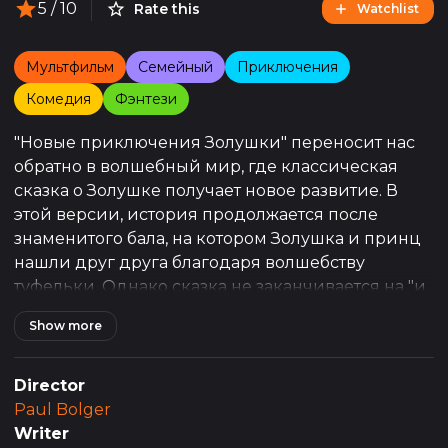
5
/ 10
Rate this
Watchlist
Мультфильм
Семейный
Приключения
Комедия
Фэнтези
"Новые приключения Золушки" переносит нас
обратно в волшебный мир, где классическая
сказка о Золушке получает новое развитие. В
этой версии, история продолжается после
знаменитого бала, на котором Золушка и принц
нашли друг друга благодаря волшебству
туфельки. Однако сказка не заканчивается на "и
жили они долго и счастливо", а открывает новую
Show more
главу, полную приключений, юмора и, конечно
же, фэнтези.
Director
В центре сюжета — уже знакомая всем Золушка,
Paul Bolger
которая начинает свою новую жизнь во дворце
Writer