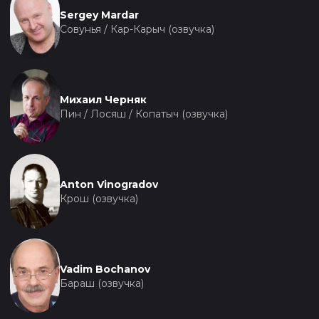
Sergey Mardar
Совунья / Кар-Карыч (озвучка)
Михаил Черняк
Пин / Лосяш / Копатыч (озвучка)
Anton Vinogradov
Крош (озвучка)
Vadim Bochanov
Бараш (озвучка)