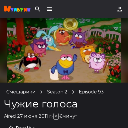
Смешарики
Season 2
Episode 93
Чужие голоса
Aired
27 июня 2011 г.
•
•
6минут
Y
Rate this