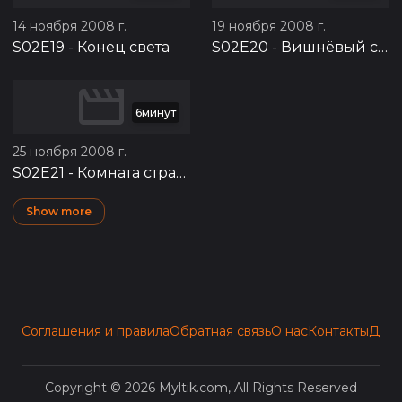
14 ноября 2008 г.
19 ноября 2008 г.
S02E19
-
Конец света
S02E20
-
Вишнёвый сад
6минут
25 ноября 2008 г.
S02E21
-
Комната страха
Show more
Соглашения и правила
Обратная связь
О нас
Контакты
Для 
Copyright © 2026 Myltik.com, All Rights Reserved