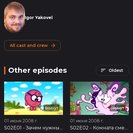
Igor Yakovel
All cast and crew
Other episodes
Oldest
6минут
6минут
01 июня 2008 г.
01 июня 2008 г.
S02E01
-
Зачем нужны друзья?
S02E02
-
Комната смеха