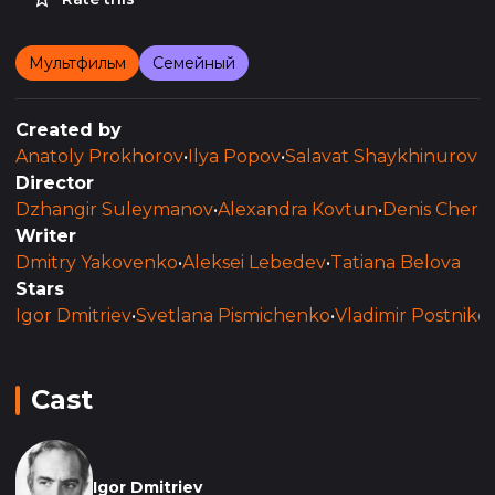
Мультфильм
Семейный
Created by
Anatoly Prokhorov
•
Ilya Popov
•
Salavat Shaykhinurov
Director
Dzhangir Suleymanov
•
Alexandra Kovtun
•
Denis Chern
Writer
Dmitry Yakovenko
•
Aleksei Lebedev
•
Tatiana Belova
Stars
Igor Dmitriev
•
Svetlana Pismichenko
•
Vladimir Postniko
Cast
Igor Dmitriev