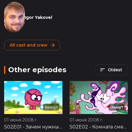
Igor Yakovel
All cast and crew
Other episodes
Oldest
6минут
6минут
01 июня 2008 г.
01 июня 2008 г.
S02E01
-
Зачем нужны друзья?
S02E02
-
Комната смеха