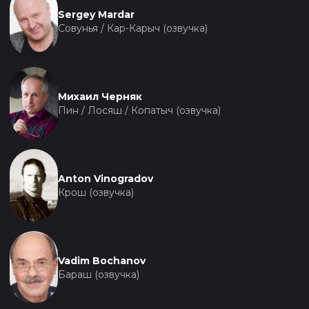
Sergey Mardar
Совунья / Кар-Карыч (озвучка)
Михаил Черняк
Пин / Лосяш / Копатыч (озвучка)
Anton Vinogradov
Крош (озвучка)
Vadim Bochanov
Бараш (озвучка)