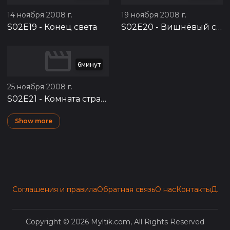
14 ноября 2008 г.
19 ноября 2008 г.
S02E19
-
Конец света
S02E20
-
Вишнёвый сад
6минут
25 ноября 2008 г.
S02E21
-
Комната страха
Show more
Соглашения и правила
Обратная связь
О нас
Контакты
Для 
Copyright © 2026 Myltik.com, All Rights Reserved