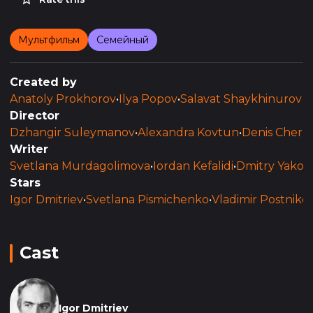
Мультфильм
Семейный
Created by
Anatoly Prokhorov
•
Ilya Popov
•
Salavat Shaykhinurov
Director
Dzhangir Suleymanov
•
Alexandra Kovtun
•
Denis Chern
Writer
Svetlana Murdagolimova
•
Iordan Kefalidi
•
Dmitry Yako
Stars
Igor Dmitriev
•
Svetlana Pismichenko
•
Vladimir Postniko
Cast
Igor Dmitriev