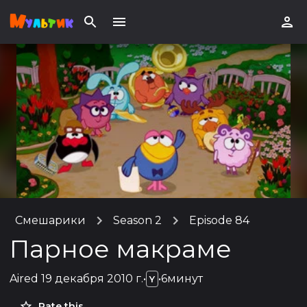
Смешарики
Season 2
Episode 84
Парное макраме
Aired
19 декабря 2010 г.
•
•
6минут
Y
Rate this