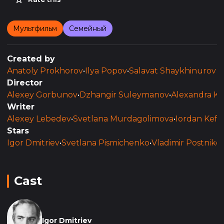
Мультфильм
Семейный
Created by
Anatoly Prokhorov
•
Ilya Popov
•
Salavat Shaykhinurov
Director
Alexey Gorbunov
•
Dzhangir Suleymanov
•
Alexandra K
Writer
Alexey Lebedev
•
Svetlana Murdagolimova
•
Iordan Kefal
Stars
Igor Dmitriev
•
Svetlana Pismichenko
•
Vladimir Postniko
Cast
Igor Dmitriev