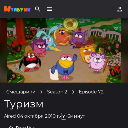
Смешарики
Season 2
Episode 72
Туризм
Aired
04 октября 2010 г.
•
•
6минут
Y
Rate this