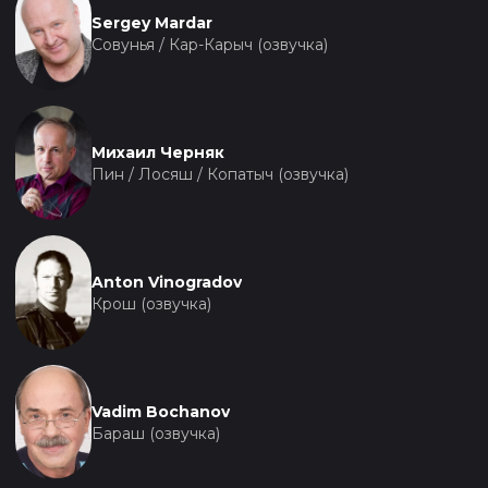
Sergey Mardar
Совунья / Кар-Карыч (озвучка)
Михаил Черняк
Пин / Лосяш / Копатыч (озвучка)
Anton Vinogradov
Крош (озвучка)
Vadim Bochanov
Бараш (озвучка)