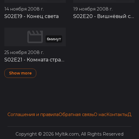
14 ноября 2008 г.
19 ноября 2008 г.
S02E19
-
Конец света
S02E20
-
Вишнёвый сад
6минут
25 ноября 2008 г.
S02E21
-
Комната страха
Show more
Соглашения и правила
Обратная связь
О нас
Контакты
Для 
Copyright © 2026 Myltik.com, All Rights Reserved