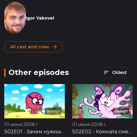
Igor Yakovel
All cast and crew
Other episodes
Oldest
6минут
6минут
01 июня 2008 г.
01 июня 2008 г.
S02E01
-
Зачем нужны друзья?
S02E02
-
Комната смеха