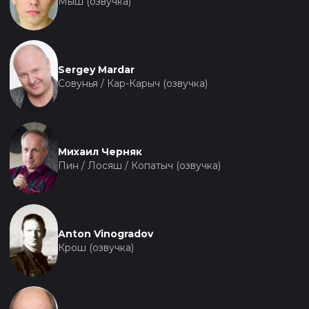
Мыш (озвучка)
Sergey Mardar
Совунья / Кар-Карыч (озвучка)
Михаил Черняк
Пин / Лосяш / Копатыч (озвучка)
Anton Vinogradov
Крош (озвучка)