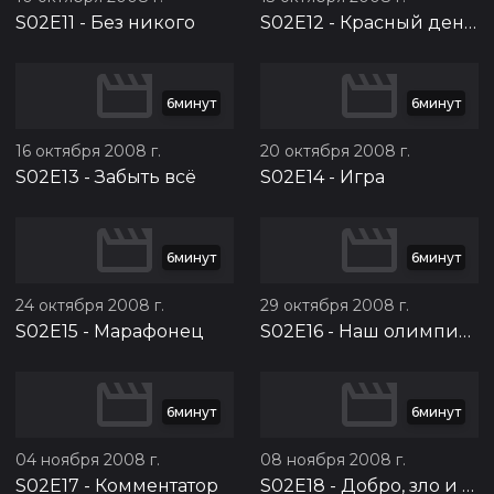
S02E11
-
Без никого
S02E12
-
Красный день календаря
6минут
6минут
16 октября 2008 г.
20 октября 2008 г.
S02E13
-
Забыть всё
S02E14
-
Игра
6минут
6минут
24 октября 2008 г.
29 октября 2008 г.
S02E15
-
Марафонец
S02E16
-
Наш олимпийский чемпион
6минут
6минут
04 ноября 2008 г.
08 ноября 2008 г.
S02E17
-
Комментатор
S02E18
-
Добро, зло и девочки