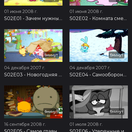
01 июня 2008 г.
01 июня 2008 г.
S02E01
-
Зачем нужны друзья?
S02E02
-
Комната смеха
6минут
6минут
04 декабря 2007 г.
04 декабря 2007 г.
S02E03
-
Новогодняя почта
S02E04
-
Самооборона без противника
6минут
6минут
16 сентября 2008 г.
01 июля 2008 г.
S02E05
-
Самое главное
S02E06
-
Утерянные извинения