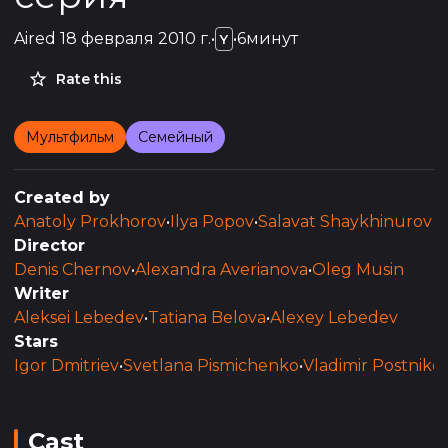
Aired
18 февраля 2010 г.
•
•
6минут
Y
Rate this
Мультфильм
Семейный
Created by
Anatoly Prokhorov
•
Ilya Popov
•
Salavat Shaykhinurov
Director
Denis Chernov
•
Alexandra Averianova
•
Oleg Musin
Writer
Aleksei Lebedev
•
Tatiana Belova
•
Alexey Lebedev
Stars
Igor Dmitriev
•
Svetlana Pismichenko
•
Vladimir Postniko
Cast