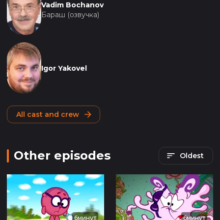
Vadim Bochanov
Бараш (озвучка)
Igor Yakovel
All cast and crew
Other episodes
Oldest
6минут
6минут