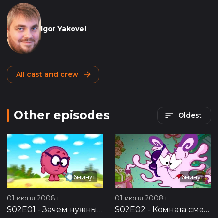
Igor Yakovel
All cast and crew
Other episodes
Oldest
6минут
6минут
01 июня 2008 г.
01 июня 2008 г.
S02E01
-
Зачем нужны друзья?
S02E02
-
Комната смеха