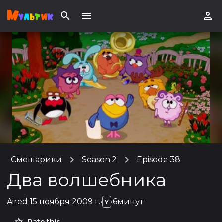
Смешарики
Season 2
Episode 38
Два волшебника
Aired
15 ноября 2009 г.
•
•
6минут
Y
Rate this