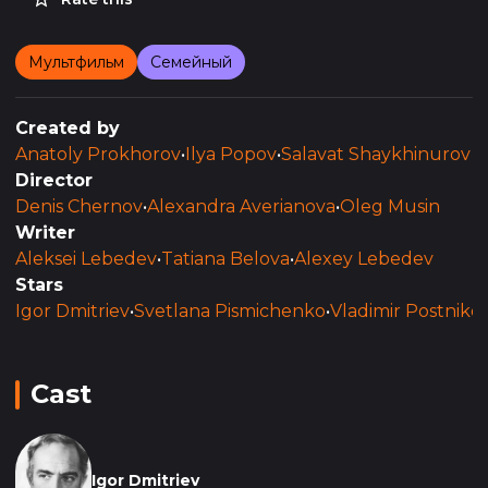
Мультфильм
Семейный
Created by
Anatoly Prokhorov
•
Ilya Popov
•
Salavat Shaykhinurov
Director
Denis Chernov
•
Alexandra Averianova
•
Oleg Musin
Writer
Aleksei Lebedev
•
Tatiana Belova
•
Alexey Lebedev
Stars
Igor Dmitriev
•
Svetlana Pismichenko
•
Vladimir Postniko
Cast
Igor Dmitriev