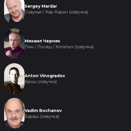
Sergey Mardar
Совунья / Кар-Карыч (озвучка)
Михаил Черняк
Пин / Лосяш / Копатыч (озвучка)
Anton Vinogradov
Крош (озвучка)
Vadim Bochanov
Бараш (озвучка)