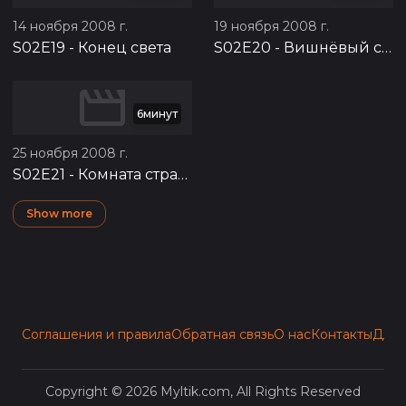
14 ноября 2008 г.
19 ноября 2008 г.
S02E19
-
Конец света
S02E20
-
Вишнёвый сад
6минут
25 ноября 2008 г.
S02E21
-
Комната страха
Show more
Соглашения и правила
Обратная связь
О нас
Контакты
Для 
Copyright © 2026 Myltik.com, All Rights Reserved