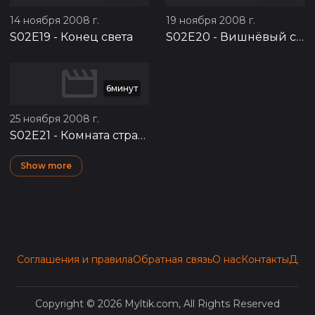
14 ноября 2008 г.
19 ноября 2008 г.
S02E19
-
Конец света
S02E20
-
Вишнёвый сад
6минут
25 ноября 2008 г.
S02E21
-
Комната страха
Show more
Соглашения и правила
Обратная связь
О нас
Контакты
Для 
Copyright © 2026 Myltik.com, All Rights Reserved