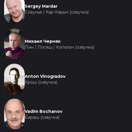
Sergey Mardar
Совунья / Кар-Карыч (озвучка)
Михаил Черняк
Пин / Лосяш / Копатыч (озвучка)
Anton Vinogradov
Крош (озвучка)
Vadim Bochanov
Бараш (озвучка)