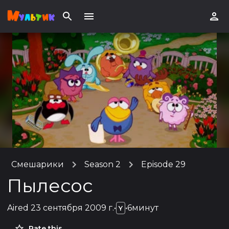
Смешарики
Season 2
Episode 29
Пылесос
Aired
23 сентября 2009 г.
•
•
6минут
Y
Rate this