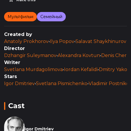
Мультфильм
Семейный
Created by
Anatoly Prokhorov
•
Ilya Popov
•
Salavat Shaykhinurov
Director
Dzhangir Suleymanov
•
Alexandra Kovtun
•
Denis Chern
Writer
Svetlana Murdagolimova
•
Iordan Kefalidi
•
Dmitry Yako
Stars
Igor Dmitriev
•
Svetlana Pismichenko
•
Vladimir Postniko
Cast
Igor Dmitriev