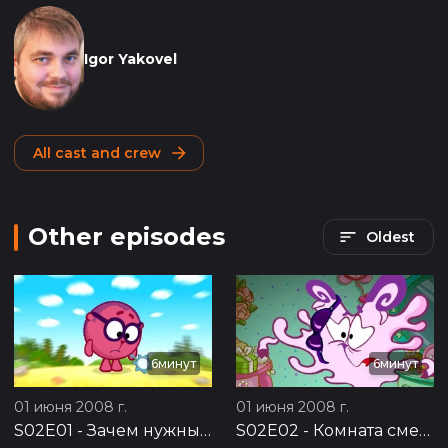
Igor Yakovel
All cast and crew
Other episodes
Oldest
6минут
6минут
01 июня 2008 г.
01 июня 2008 г.
S02E01
-
Зачем нужны друзья?
S02E02
-
Комната смеха