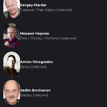
Sergey Mardar
Совунья / Кар-Карыч (озвучка)
Михаил Черняк
Пин / Лосяш / Копатыч (озвучка)
Anton Vinogradov
Крош (озвучка)
Vadim Bochanov
Бараш (озвучка)