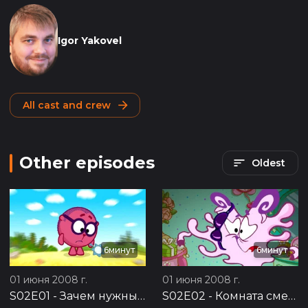
Igor Yakovel
All cast and crew
Other episodes
Oldest
6минут
6минут
01 июня 2008 г.
01 июня 2008 г.
S02E01
-
Зачем нужны друзья?
S02E02
-
Комната смеха