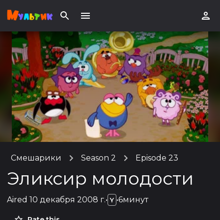
Смешарики
Season 2
Episode 23
Эликсир молодости
Aired
10 декабря 2008 г.
•
•
6минут
Y
Rate this