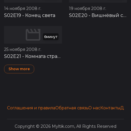
14 ноября 2008 г.
19 ноября 2008 г.
S02E19
-
Конец света
S02E20
-
Вишнёвый сад
6минут
25 ноября 2008 г.
S02E21
-
Комната страха
Show more
Соглашения и правила
Обратная связь
О нас
Контакты
Для 
Copyright © 2026 Myltik.com, All Rights Reserved