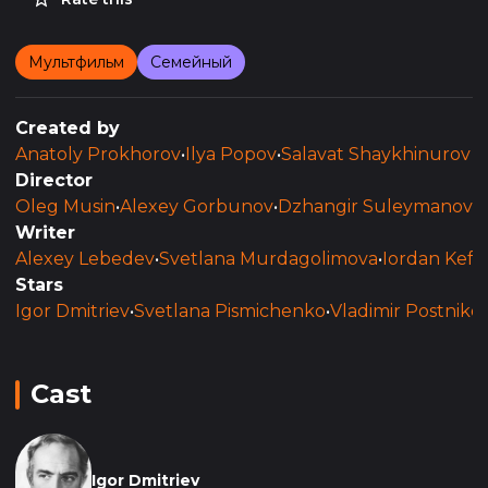
Мультфильм
Семейный
Created by
Anatoly Prokhorov
•
Ilya Popov
•
Salavat Shaykhinurov
Director
Oleg Musin
•
Alexey Gorbunov
•
Dzhangir Suleymanov
Writer
Alexey Lebedev
•
Svetlana Murdagolimova
•
Iordan Kefal
Stars
Igor Dmitriev
•
Svetlana Pismichenko
•
Vladimir Postniko
Cast
Igor Dmitriev