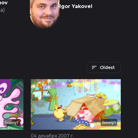
nov
Igor Yakovel
а)
Oldest
6минут
6минут
04 декабря 2007 г.