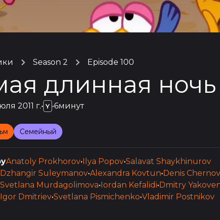
ики
Season 2
Episode 100
мая длинная ночь
юля 2011 г.
•
•
6минут
Y
ьм
Семейный
by
Anatoly Prokhorov
•
Ilya Popov
•
Salavat Shaykhinurov
Dzhangir Suleymanov
•
Alexandra Kovtun
•
Denis Cherno
Svetlana Murdagolimova
•
Iordan Kefalidi
•
Dmitry Yakove
Igor Dmitriev
•
Svetlana Pismichenko
•
Vladimir Postnikov