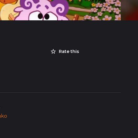
Rate this
v
nko