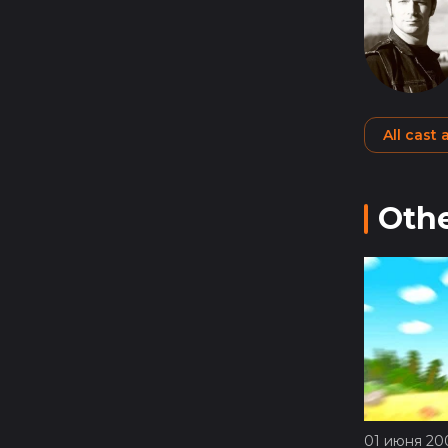
All cast
Othe
01 июня 200