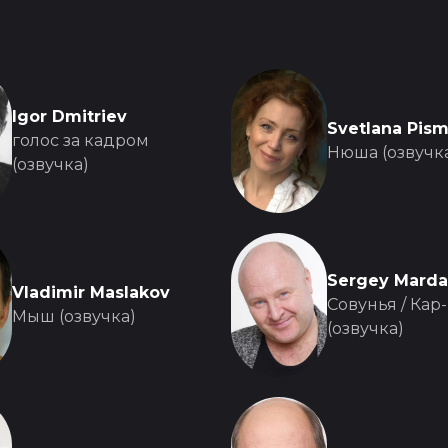
Igor Dmitriev
Svetlana Pis
голос за кадром
Нюша (озвучк
(озвучка)
Sergey Marda
Vladimir Maslakov
Совунья / Кар
Мыш (озвучка)
(озвучка)