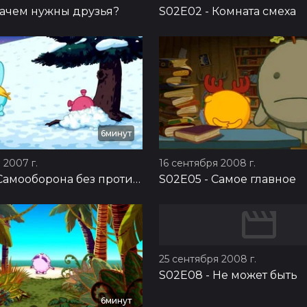
ачем нужны друзья?
S02E02
-
Комната смеха
6минут
 2007 г.
16 сентября 2008 г.
Самооборона без противника
S02E05
-
Самое главное
25 сентября 2008 г.
S02E08
-
Не может быть
6минут