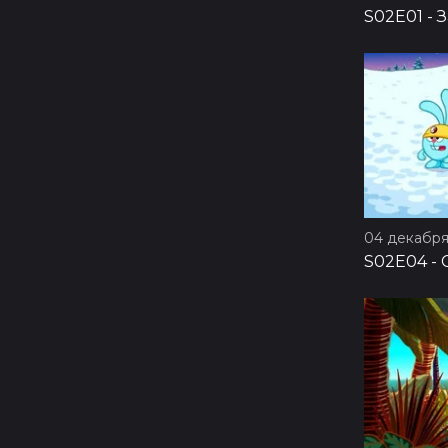
S02E01
-
З
04 декабря
S02E04
-