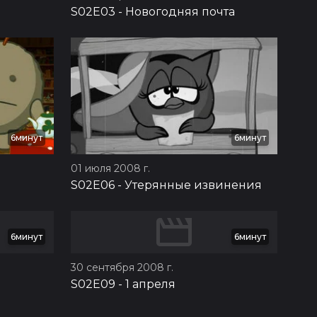
S02E03
-
Новогодняя почта
6минут
6минут
01 июля 2008 г.
S02E06
-
Утерянные извинения
6минут
6минут
30 сентября 2008 г.
S02E09
-
1 апреля