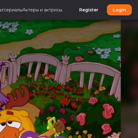
ьтсериалы
Актеры и актрисы
Register
Login