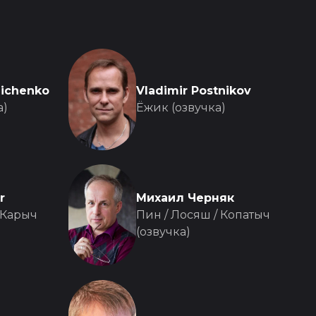
michenko
Vladimir Postnikov
а)
Ёжик (озвучка)
r
Михаил Черняк
-Карыч
Пин / Лосяш / Копатыч
(озвучка)