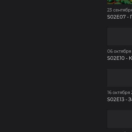
23 сентября
S02E07
-
06 октября 
S02E10
-
К
16 октября 
S02E13
-
З