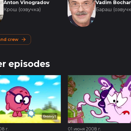
Anton Vinogradov
Vadim Bocha
Крош (озвучка)
Бараш (озвучк
 and crew
r episodes
6минут
8 г.
01 июня 2008 г.