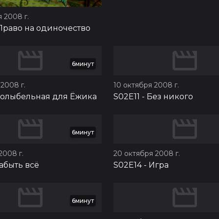
 2008 г.
Право на одиночество
6минут
2008 г.
10 октября 2008 г.
олыбельная для Ёжика
S02E11
-
Без никого
6минут
2008 г.
20 октября 2008 г.
абыть всё
S02E14
-
Игра
6минут