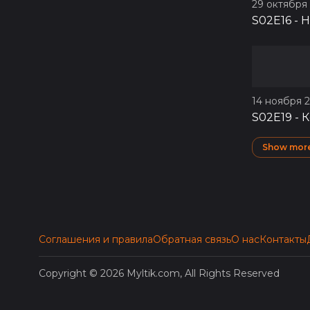
29 октября 
S02E16
-
Н
14 ноября 2
S02E19
-
К
Show mor
Соглашения и правила
Обратная связь
О нас
Контакты
Copyright © 2026 Myltik.com, All Rights Reserved