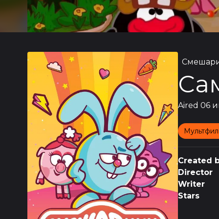
Смешар
Са
Aired
06 и
Мультфил
Created 
Director
Writer
Stars