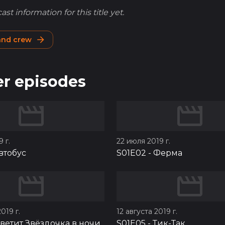
st information for this title yet.
 and crew
r episodes
 г.
22 июля 2019 г.
втобус
S01E02
-
Ферма
019 г.
12 августа 2019 г.
ветит Звёздочка в ночи
S01E05
-
Тик-Так