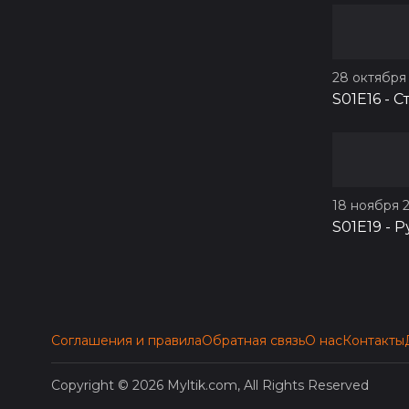
28 октября 
S01E16
-
С
18 ноября 2
S01E19
-
Р
Соглашения и правила
Обратная связь
О нас
Контакты
Copyright © 2026 Myltik.com, All Rights Reserved