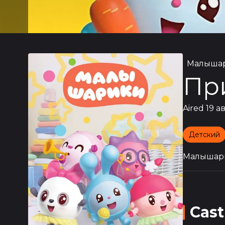
Малышар
Пр
Aired
19 а
Детский
Малышари
Cast