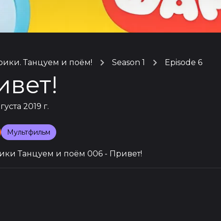
ики. Танцуем и поём!
Season 1
Episode 6
ивет!
вгуста 2019 г.
Мультфильм
ки Танцуем и поём 006 - Привет!