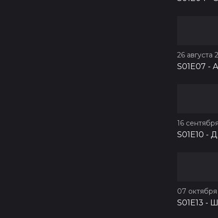
26 августа 2
S01E07
-
А
16 сентября
S01E10
-
Д
07 октября 
S01E13
-
Ш