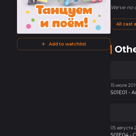
We've no ca
All cast
Add to watchlist
Othe
15 июля 2019
S01E01
-
А
05 августа 2
S01E04
-
С