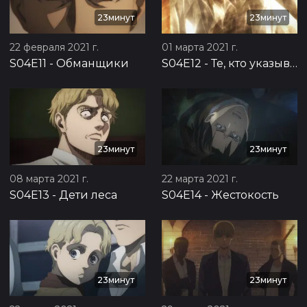
23минут
23минут
22 февраля 2021 г.
01 марта 2021 г.
S04E11
-
Обманщики
S04E12
-
Те, кто указывают путь
23минут
23минут
08 марта 2021 г.
22 марта 2021 г.
S04E13
-
Дети леса
S04E14
-
Жестокость
23минут
23минут