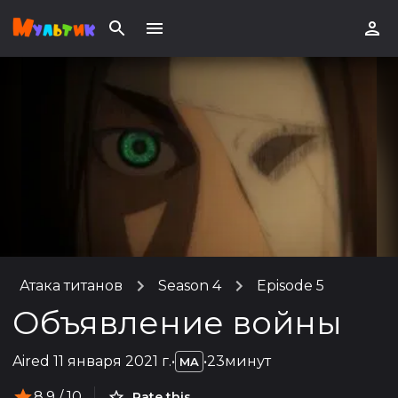
Атака титанов
Season 4
Episode 5
Объявление войны
Aired
11 января 2021 г.
•
•
23минут
MA
8.9
/ 10
Rate this