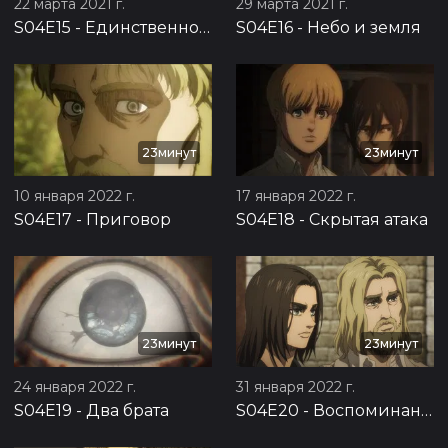
22 марта 2021 г.
29 марта 2021 г.
S04E15
-
Единственное спасение
S04E16
-
Небо и земля
23минут
23минут
10 января 2022 г.
17 января 2022 г.
S04E17
-
Приговор
S04E18
-
Скрытая атака
23минут
23минут
24 января 2022 г.
31 января 2022 г.
S04E19
-
Два брата
S04E20
-
Воспоминания о будущем