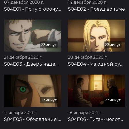
07 декабря 2020 г.
14 декабря 2020 г.
S04E01
-
По ту сторону моря
S04E02
-
Поезд во тьме
23минут
23минут
21 декабря 2020 г.
28 декабря 2020 г.
S04E03
-
Дверь надежды
S04E04
-
Из одной руки в другую
23минут
23минут
11 января 2021 г.
18 января 2021 г.
S04E05
-
Объявление войны
S04E06
-
Титан-молотобоец