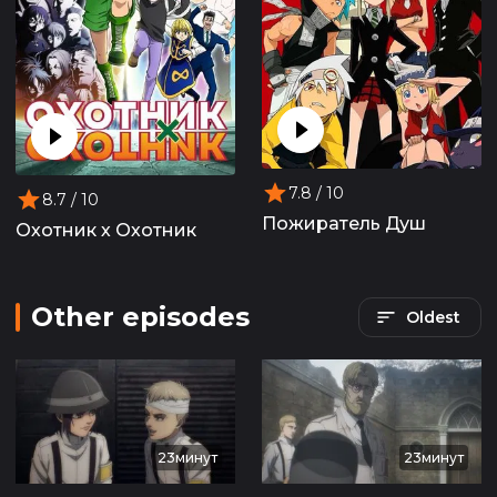
7.8
/ 10
8.7
/ 10
Пожиратель Душ
Охотник х Охотник
Other episodes
Oldest
23минут
23минут