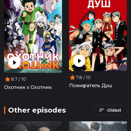
7.8
/ 10
8.7
/ 10
Пожиратель Душ
Охотник х Охотник
Other episodes
Oldest