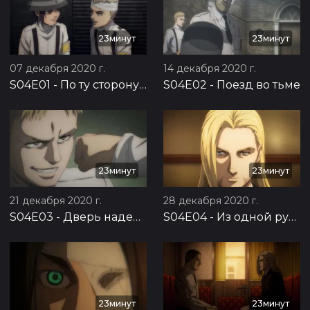
23минут
23минут
07 декабря 2020 г.
14 декабря 2020 г.
S04E01
-
По ту сторону моря
S04E02
-
Поезд во тьме
23минут
23минут
21 декабря 2020 г.
28 декабря 2020 г.
S04E03
-
Дверь надежды
S04E04
-
Из одной руки в другую
23минут
23минут