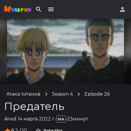
Атака титанов
Season 4
Episode 26
Предатель
Aired
14 марта 2022 г.
•
•
23минут
MA
8.2
/ 10
Rate this