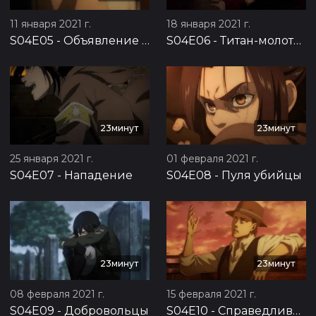
11 января 2021 г.
18 января 2021 г.
S04E05
-
Объявление войны
S04E06
-
Титан-молотобоец
23минут
23минут
25 января 2021 г.
01 февраля 2021 г.
S04E07
-
Нападение
S04E08
-
Пуля убийцы
23минут
23минут
08 февраля 2021 г.
15 февраля 2021 г.
S04E09
-
Добровольцы
S04E10
-
Справедливый довод