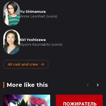
Yu Shimamura
Annie Leonhart (voice)
Kiri Yoshizawa
Kiyomi Azumabito (voice)
All cast and crew
More like this