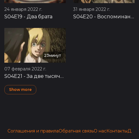
24 января 2022 г.
31 января 2022 г.
S04E19
-
Два брата
S04E20
-
Воспоминания о будущем
23минут
07 февраля 2022 г.
S04E21
-
За две тысячи лет до тебя
Show more
Соглашения и правила
Обратная связь
О нас
Контакты
Для 