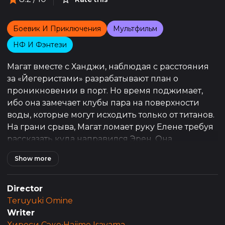
Боевик И Приключения
Мультфильм
НФ И Фэнтези
Магат вместе с Ханджи, наблюдая с расстояния
за «Йегеристами» разрабатывают план о
проникновении в порт. Но время поджимает,
ибо она замечает клубы пара на поверхности
воды, которые могут исходить только от титанов.
На грани срыва, Магат ломает руку Елене требуя
рассказать куда направился Эрен. Она
соглашается, но с условием, если они возьмут её
Show more
с собой ...
Флок тем временем берёт в заложники членов
Director
клана Хизуру. Он заявляет, что в случае отказа в
Teruyuki Omine
кооперации он устранит их от ненадобности.
Writer
Ведь для того, чтобы исследовать новые земли,
Хироси Сэко
•
Hajime Isayama