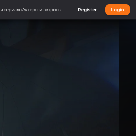
ьтсериалы
Актеры и актрисы
Register
Login