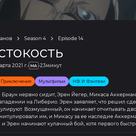
танов
Season 4
Episode 14
стокость
арта 2021 г.
•
•
23минут
MA
 Приключения
Мультфильм
НФ И Фэнтези
 Браун нервно сидит, Эрен Йегер, Микаса Аккерман
ападении на Либерио. Эрен заявляет, что решил сдела
лируют. Возмущенный, он начинает отчитывать двои
нипулировали им, и Микасу за ее наследие Аккерма
 и Эрен начинают кулачный бой, хотя первого быст