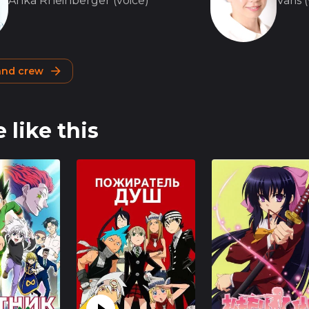
Anka Rheinberger (voice)
Varis 
 and crew
 like this