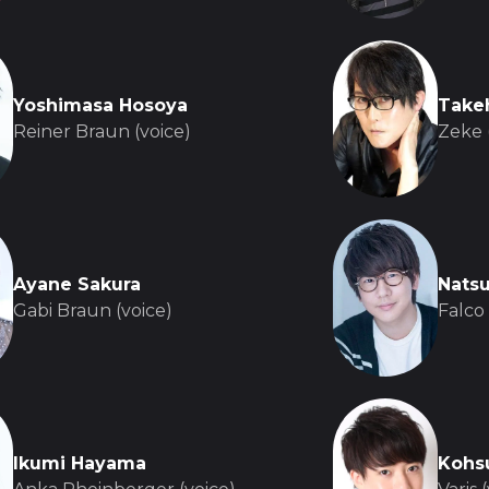
Yoshimasa Hosoya
Take
Reiner Braun (voice)
Zeke 
Ayane Sakura
Nats
Gabi Braun (voice)
Falco 
Ikumi Hayama
Kohs