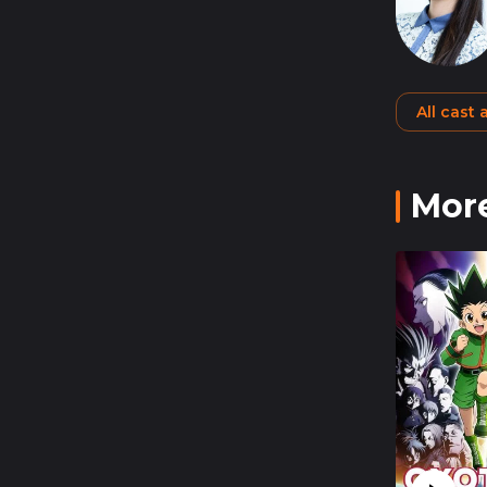
All cast
More