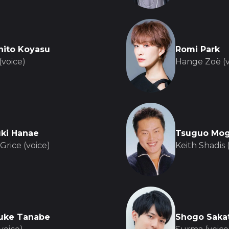
hito Koyasu
Romi Park
(voice)
Hange Zoë (v
uki Hanae
Tsuguo Mo
Grice (voice)
Keith Shadis 
uke Tanabe
Shogo Saka