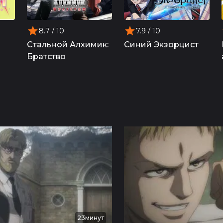
8.7
/ 10
7.9
/ 10
Стальной Алхимик:
Синий Экзорцист
Братство
23минут