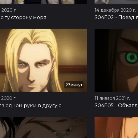
 2020 г.
14 декабря 2020 г.
о ту сторону моря
S04E02
-
Поезд 
23минут
2020 г.
11 января 2021 г.
Из одной руки в другую
S04E05
-
Объявл