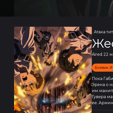
Атака ти
Же
Aired
22 м
Боевик И
Пока Габи
Эрена о н
им манипу
Гувера ма
ее. Армин