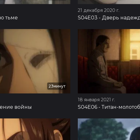
21 декабря 2020 г.
во тьме
S04E03
-
Дверь надеж
23минут
18 января 2021 г.
ение войны
S04E06
-
Титан-молото