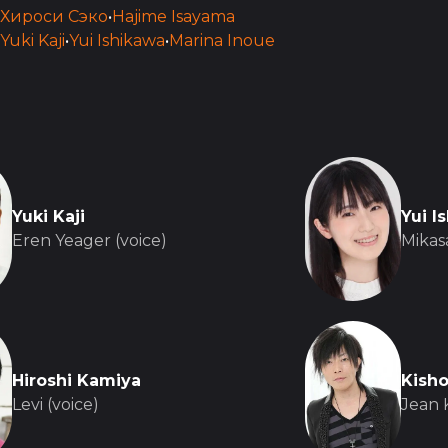
Хироси Сэко
•
Hajime Isayama
Yuki Kaji
•
Yui Ishikawa
•
Marina Inoue
Yuki Kaji
Yui I
Eren Yeager (voice)
Mikas
Hiroshi Kamiya
Kish
Levi (voice)
Jean K