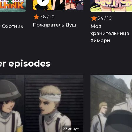
7.8
/ 10
5.4
/ 10
Пожиратель Душ
х Охотник
Моя
хранительница
Химари
r episodes
23минут