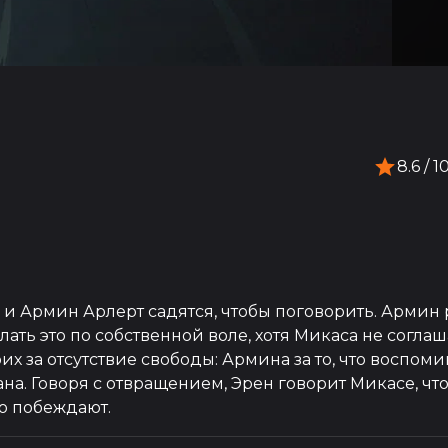
8.6
/ 1
 и Армин Арлерт садятся, чтобы поговорить. Армин
ть это по собственной воле, хотя Микаса не соглаша
х за отсутствие свободы: Армина за то, что воспом
на. Говоря с отвращением, Эрен говорит Микасе, чт
ро побеждают.