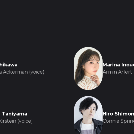
shikawa
Marina Inou
a Ackerman (voice)
Armin Arlert 
o Taniyama
Hiro Shimo
irstein (voice)
Connie Spring