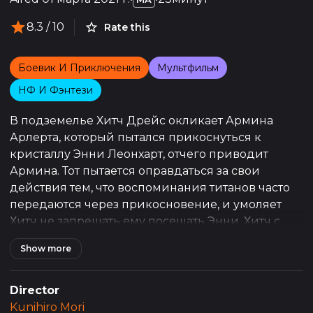
8.3
/ 10
Rate this
Боевик И Приключения
Мультфильм
НФ И Фэнтези
В подземелье Хитч Дрейс окликает Армина
Арлерта, который пытался прикоснуться к
кристаллу Энни Леонхарт, отчего приводит
Армина. Тот пытается оправдаться за свои
действия тем, что воспоминания титанов часто
передаются через прикосновение, и умоляет
Хитч не запрещать ему посещать Энни. Хитч с
улыбкой на лице отвечает, что и не собирается
Show more
так делать. Когда они оба покидают камеру
Энни, Хитч дает Армину газету, заголовки
которой гласят, что военные стремятся удержать
Director
власть, задержав Эрена Йегера. Военные теряют
Kunihiro Mori