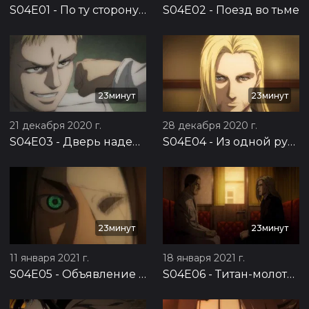
S04E01
-
По ту сторону моря
S04E02
-
Поезд во тьме
23минут
23минут
21 декабря 2020 г.
28 декабря 2020 г.
S04E03
-
Дверь надежды
S04E04
-
Из одной руки в другую
23минут
23минут
11 января 2021 г.
18 января 2021 г.
S04E05
-
Объявление войны
S04E06
-
Титан-молотобоец