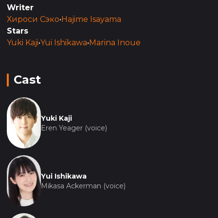
доверие общества, но не дают никаких ответов.
Writer
Когда они входят во внутренний двор штаба
Хироси Сэко
•
Hajime Isayama
армии, то видят толпу протестующих за забором,
Stars
которые требуют освободить Йегера.
Yuki Kaji
•
Yui Ishikawa
•
Marina Inoue
Cast
Yuki Kaji
Eren Yeager (voice)
Yui Ishikawa
Mikasa Ackerman (voice)