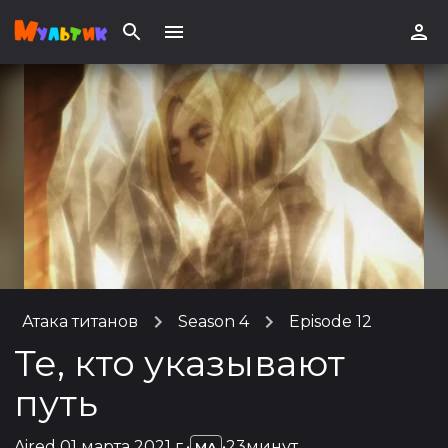
Атака титанов
Season 4
Episode 12
Те, кто указывают
путь
Aired
01 марта 2021 г.
•
•
23минут
MA