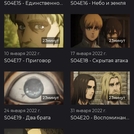
S04E15
-
Единственное спасение
S04E16
-
Небо и земля
23минут
23минут
10 января 2022 г.
17 января 2022 г.
S04E17
-
Приговор
S04E18
-
Скрытая атака
23минут
23минут
24 января 2022 г.
31 января 2022 г.
S04E19
-
Два брата
S04E20
-
Воспоминания о будущем