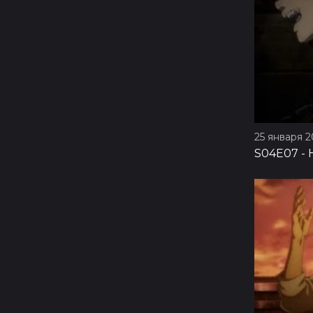
25 января 20
S04E07
-