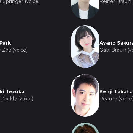
 Springer (voice)
Reiner Braun 
Park
Ayane Sakur
 Zoë (voice)
Gabi Braun (v
ki Tezuka
Kenji Takaha
 Zackly (voice)
Peaure (voice