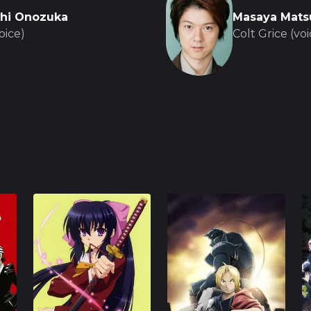
hi Onozuka
Masaya Mats
oice)
Colt Grice (voi