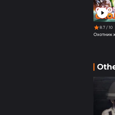
8.7
/ 10
Охотник 
Othe