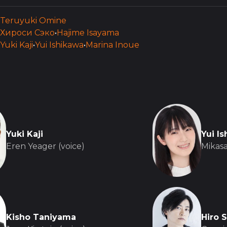
Teruyuki Omine
Хироси Сэко
•
Hajime Isayama
Yuki Kaji
•
Yui Ishikawa
•
Marina Inoue
Yuki Kaji
Yui I
Eren Yeager (voice)
Mikas
Kisho Taniyama
Hiro 