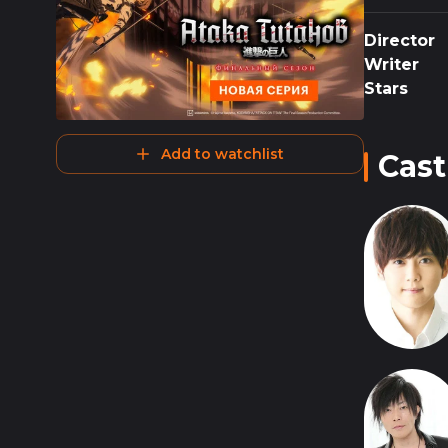
Director
Writer
Stars
Add to watchlist
Cast