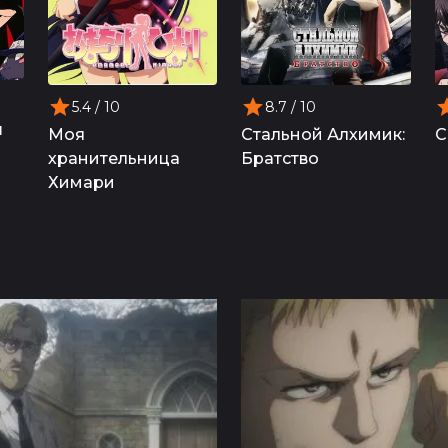
5.4
/ 10
8.7
/ 10
ш
Моя
Стальной Алхимик:
С
хранительница
Братство
Химари