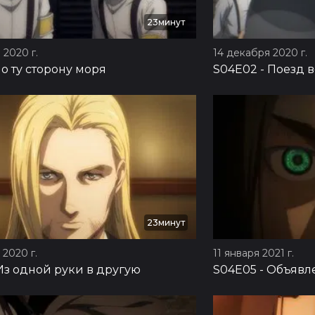
23минут
 2020 г.
14 декабря 2020 г.
о ту сторону моря
S04E02
-
Поезд в
23минут
2020 г.
11 января 2021 г.
Из одной руки в другую
S04E05
-
Объявл