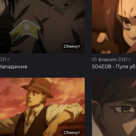
23минут
21 г.
01 февраля 2021 г.
Нападение
S04E08
-
Пуля у
23минут