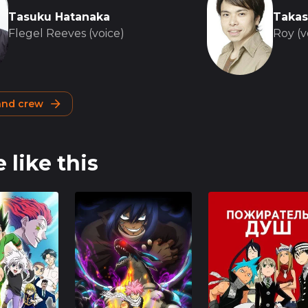
Tasuku Hatanaka
Takas
Flegel Reeves (voice)
Roy (v
 and crew
 like this