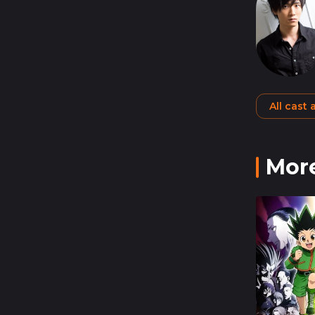
All cast
More