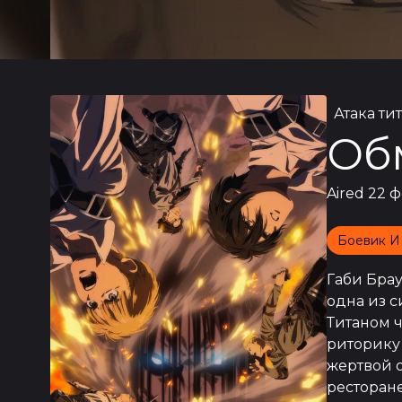
Атака ти
Об
Aired
22 ф
Боевик И
Габи Брау
одна из с
Титаном ч
риторику 
жертвой о
ресторане