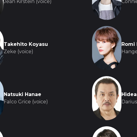
Jean Kirstein (voice)
Connie
Takehito Koyasu
Romi 
Zeke (voice)
Hange
Natsuki Hanae
Hidea
Falco Grice (voice)
Darius