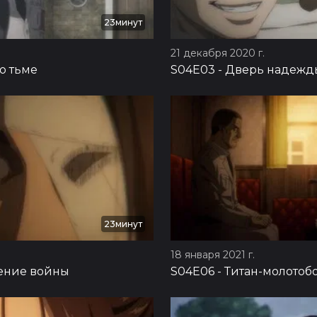
23минут
21 декабря 2020 г.
о тьме
S04E03
-
Дверь надежд
23минут
18 января 2021 г.
ение войны
S04E06
-
Титан-молотоб