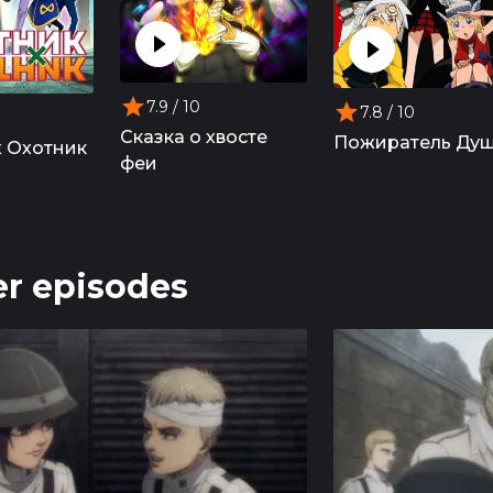
7.9
/ 10
7.8
/ 10
Сказка о хвосте
Пожиратель Ду
х Охотник
феи
r episodes