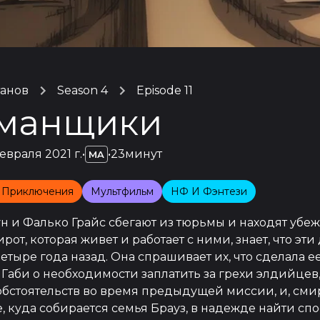
танов
Season 4
Episode 11
манщики
евраля 2021 г.
•
•
23минут
MA
 Приключения
Мультфильм
НФ И Фэнтези
н и Фалько Грайс сбегают из тюрьмы и находят убеж
ирот, которая живет и работает с ними, знает, что эти
етыре года назад. Она спрашивает их, что сделала ее
Габи о необходимости заплатить за грехи элдийцев,
бстоятельств во время предыдущей миссии, и, смир
, куда собирается семья Брауз, в надежде найти сп