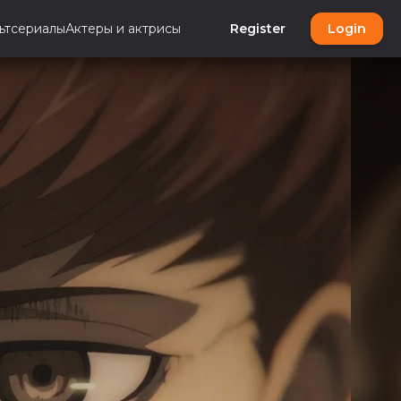
ьтсериалы
Актеры и актрисы
Register
Login