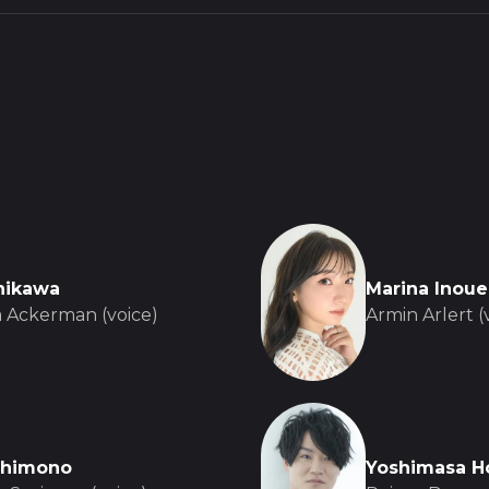
shikawa
Marina Inoue
a Ackerman (voice)
Armin Arlert (
Shimono
Yoshimasa H