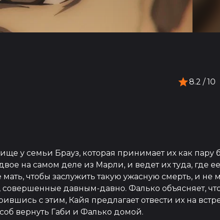
8.2
/ 10
ище у семьи Брауз, которая принимает их как пару б
 двое на самом деле из Марли, и ведет их туда, где е
 мать, чтобы заслужить такую ​​ужасную смерть, и не
 совершенные давным-давно. Фалько объясняет, что 
ившись с этим, Кайя предлагает отвести их на встр
особ вернуть Габи и Фалько домой.