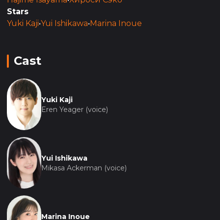
мир и встретиться с людьми из первых рук.
Stars
Yuki Kaji
•
Yui Ishikawa
•
Marina Inoue
Cast
Yuki Kaji
Eren Yeager (voice)
Yui Ishikawa
Mikasa Ackerman (voice)
Marina Inoue