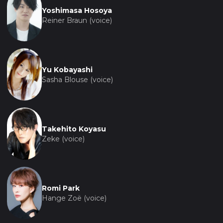
Yoshimasa Hosoya
Reiner Braun (voice)
Yu Kobayashi
Sasha Blouse (voice)
Takehito Koyasu
Zeke (voice)
Romi Park
Hange Zoë (voice)