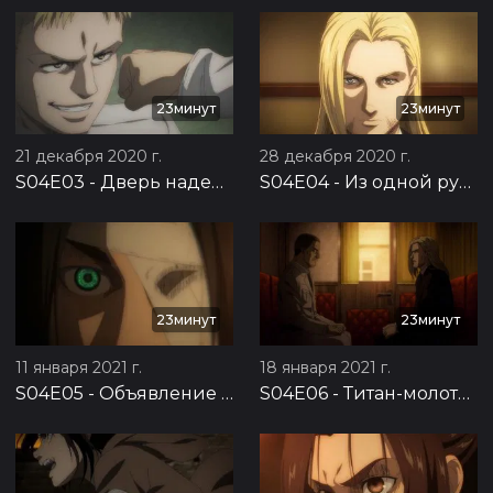
23минут
23минут
21 декабря 2020 г.
28 декабря 2020 г.
S04E03
-
Дверь надежды
S04E04
-
Из одной руки в другую
23минут
23минут
11 января 2021 г.
18 января 2021 г.
S04E05
-
Объявление войны
S04E06
-
Титан-молотобоец