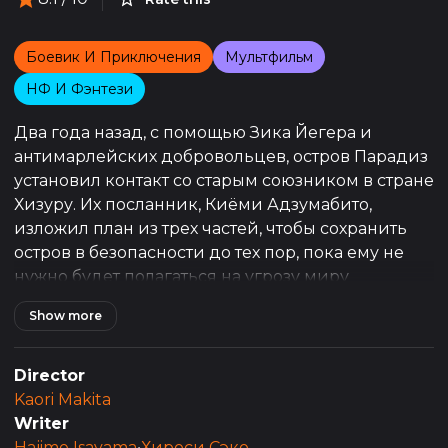
Боевик И Приключения
Мультфильм
НФ И Фэнтези
Два года назад, с помощью Зика Йегера и
антимарлейских добровольцев, остров Парадиз
установил контакт со старым союзником в стране
Хизуру. Их посланник, Киёми Адзумабито,
изложил план из трех частей, чтобы сохранить
остров в безопасности до тех пор, пока ему не
нужно будет полагаться на угрозу миру
Громыханием. Однако помощь Хизуру исходила
Show more
из жадности, и год спустя они не стали помогать
Парадиз вести переговоры о торговле с
другими странами в надежде сохранить какую-
Director
либо прибыль от ресурсов Парадиза для себя.
Kaori Makita
Ханджи Зоэ пришла к выводу, что
Writer
Разведкорпусу придется самим отправиться в
Hajime Isayama
•
Хироси Сэко