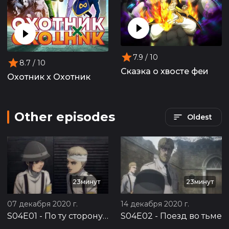
7.9
/ 10
8.7
/ 10
Сказка о хвосте феи
Охотник х Охотник
Other episodes
Oldest
23минут
23минут
07 декабря 2020 г.
14 декабря 2020 г.
S04E01
-
По ту сторону моря
S04E02
-
Поезд во тьме