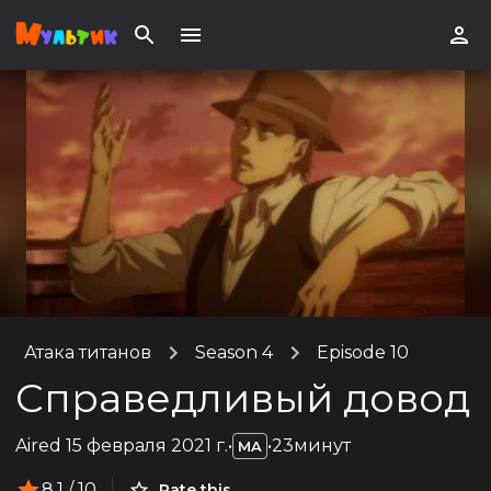
Атака титанов
Season 4
Episode 10
Справедливый довод
Aired
15 февраля 2021 г.
•
•
23минут
MA
8.1
/ 10
Rate this