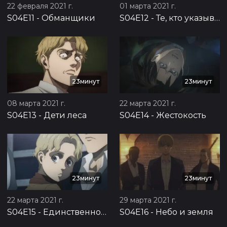
22 февраля 2021 г.
01 марта 2021 г.
S04E11
-
Обманщики
S04E12
-
Те, кто указывают путь
23минут
23минут
08 марта 2021 г.
22 марта 2021 г.
S04E13
-
Дети леса
S04E14
-
Жестокость
23минут
23минут
22 марта 2021 г.
29 марта 2021 г.
S04E15
-
Единственное спасение
S04E16
-
Небо и земля