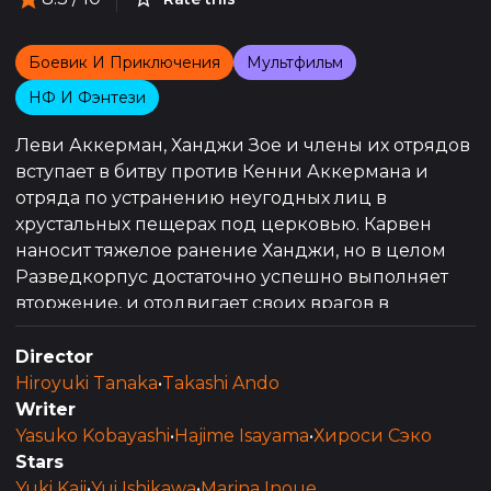
Боевик И Приключения
Мультфильм
НФ И Фэнтези
Леви Аккерман, Ханджи Зое и члены их отрядов
вступает в битву против Кенни Аккермана и
отряда по устранению неугодных лиц в
хрустальных пещерах под церковью. Карвен
наносит тяжелое ранение Ханджи, но в целом
Разведкорпус достаточно успешно выполняет
вторжение, и отодвигает своих врагов в
последнюю линию обороны.
Director
Hiroyuki Tanaka
•
Takashi Ando
Writer
Yasuko Kobayashi
•
Hajime Isayama
•
Хироси Сэко
Stars
Yuki Kaji
•
Yui Ishikawa
•
Marina Inoue