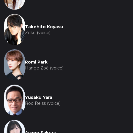
Takehito Koyasu
Zeke (voice)
Romi Park
Hange Zoë (voice)
Yusaku Yara
Rod Reiss (voice)
Ayane Sakura