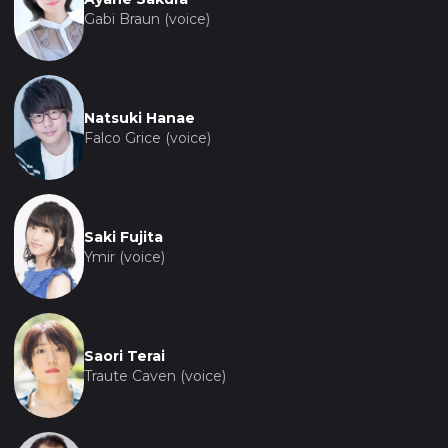
Gabi Braun (voice)
Natsuki Hanae
Falco Grice (voice)
Saki Fujita
Ymir (voice)
Saori Terai
Traute Caven (voice)