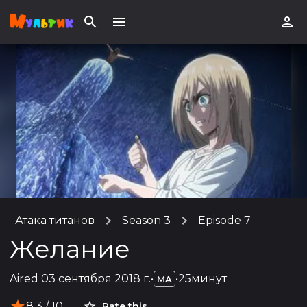
Атака титанов
Season 3
Episode 7
Желание
Aired
03 сентября 2018 г.
•
•
25минут
MA
8.3
/ 10
Rate this