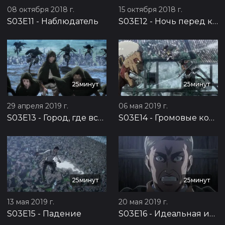
08 октября 2018 г.
15 октября 2018 г.
S03E11
-
Наблюдатель
S03E12
-
Ночь перед контрнаступлением
25минут
25минут
29 апреля 2019 г.
06 мая 2019 г.
S03E13
-
Город, где всё началось
S03E14
-
Громовые копья
25минут
25минут
13 мая 2019 г.
20 мая 2019 г.
S03E15
-
Падение
S03E16
-
Идеальная игра