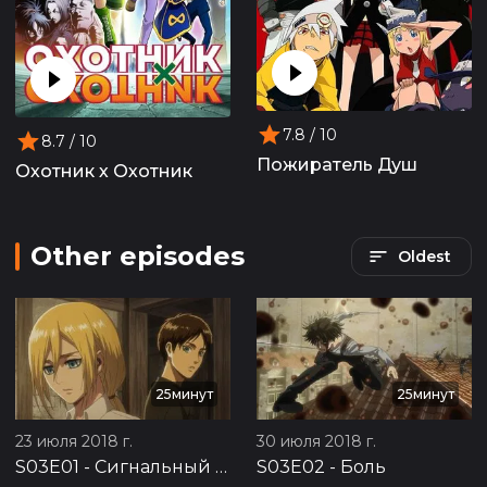
7.8
/ 10
8.7
/ 10
Пожиратель Душ
Охотник х Охотник
Other episodes
Oldest
25минут
25минут
23 июля 2018 г.
30 июля 2018 г.
S03E01
-
Сигнальный огонь
S03E02
-
Боль