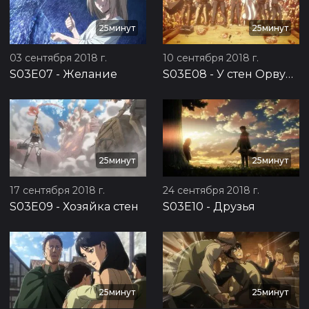
25минут
25минут
03 сентября 2018 г.
10 сентября 2018 г.
S03E07
-
Желание
S03E08
-
У стен Орвуда
25минут
25минут
17 сентября 2018 г.
24 сентября 2018 г.
S03E09
-
Хозяйка стен
S03E10
-
Друзья
25минут
25минут