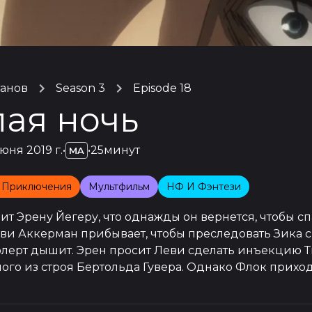
танов
Season 3
Episode 18
лая ночь
юня 2019 г.
•
•
25минут
MA
 Приключения
Мультфильм
НФ И Фэнтези
ит Эрену Йегеру, что однажды он вернется, чтобы спа
ви Аккерман прибывает, чтобы преследовать Зика с
ерт дышит. Эрен просит Леви сделать инъекцию Тит
ого из строя Бертольда Гувера. Однако Флок прих