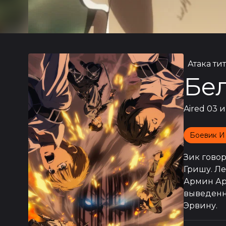
Атака ти
Бе
Aired
03 и
Боевик И
Зик говор
Гришу. Ле
Армин Арл
выведенн
Эрвину.