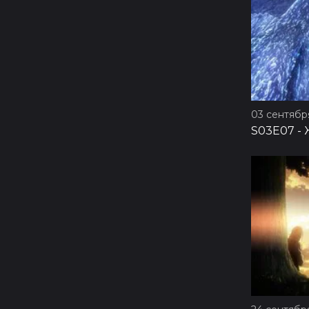
03 сентября
S03E07
-