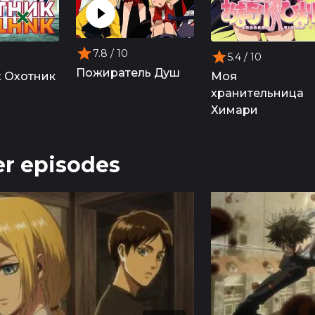
7.8
/ 10
5.4
/ 10
Пожиратель Душ
х Охотник
Моя
хранительница
Химари
r episodes