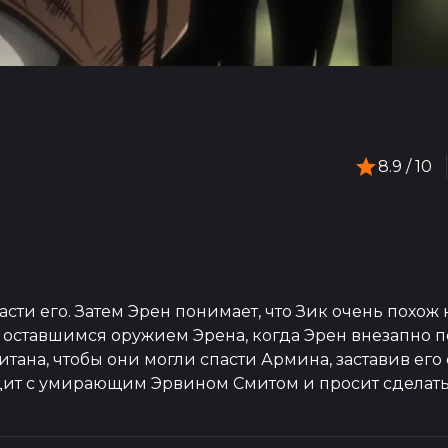
8.9
/ 10
сти его. Затем Эрен понимает, что Зик очень похож 
 оставшимся оружием Эрена, когда Эрен внезапно п
ана, чтобы они могли спасти Армина, заставив его 
одит с умирающим Эрвином Смитом и просит сдела