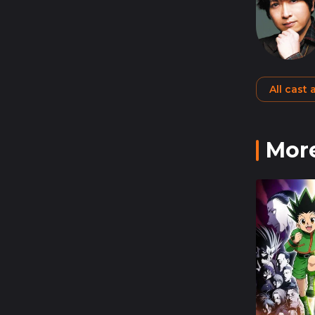
All cast
More