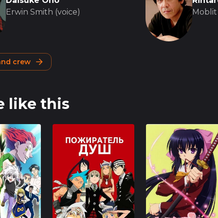
Daisuke Ono
Rintar
Erwin Smith (voice)
Moblit
 and crew
 like this