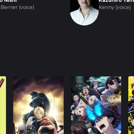
o Nishi
Kazuhiro Yam
 Berner (voice)
Kenny (voice)