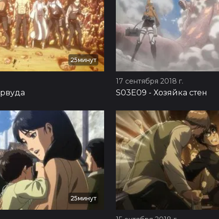
25минут
17 сентября 2018 г.
Орвуда
S03E09
-
Хозяйка стен
25минут