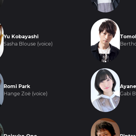
Yu Kobayashi
Tomoh
Sasha Blouse (voice)
Bertho
Romi Park
Ayane
Hange Zoë (voice)
Gabi B