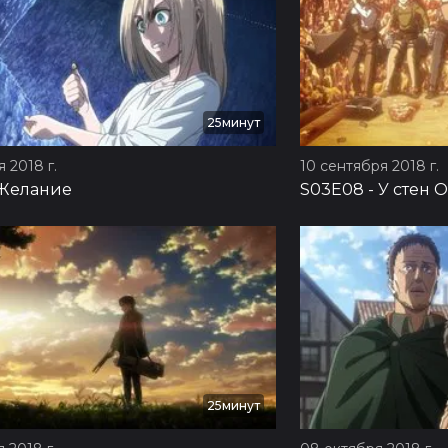
25минут
 2018 г.
10 сентября 2018 г.
Желание
S03E08
-
У стен 
25минут