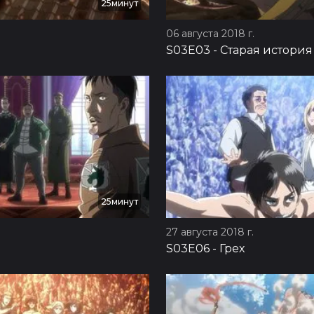
25минут
06 августа 2018 г.
S03E03
-
Старая история
25минут
27 августа 2018 г.
S03E06
-
Грех