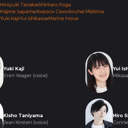
Hiroyuki Tanaka
•
Shintaro Itoga
Hajime Isayama
•
Хироси Сэко
•
Souhei Mishima
Yuki Kaji
•
Yui Ishikawa
•
Marina Inoue
Yuki Kaji
Yui Is
Eren Yeager (voice)
Mikasa
Kisho Taniyama
Hiro 
Jean Kirstein (voice)
Connie