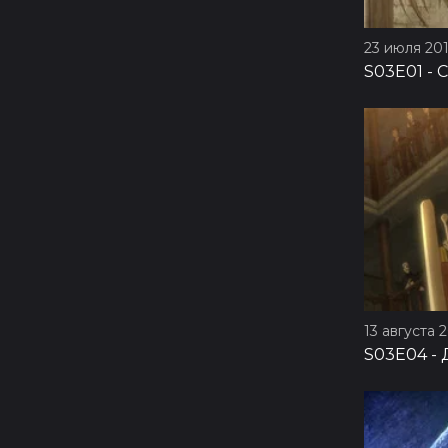
23 июля 201
S03E01
-
С
13 августа 2
S03E04
-