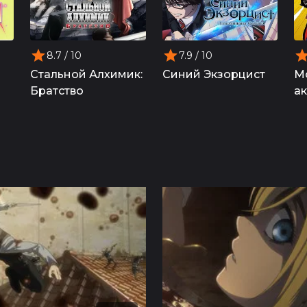
8.7
/ 10
7.9
/ 10
Стальной Алхимик:
Синий Экзорцист
М
Братство
а