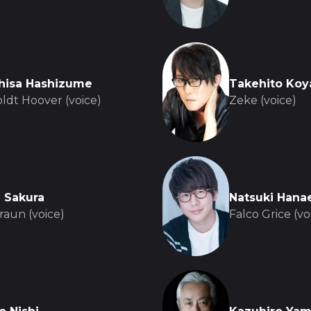
isa Hashizume
Takehito Koy
ldt Hoover (voice)
Zeke (voice)
 Sakura
Natsuki Hana
raun (voice)
Falco Grice (vo