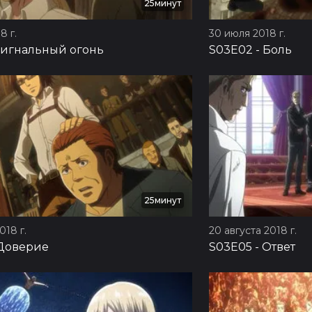
25минут
8 г.
30 июля 2018 г.
игнальный огонь
S03E02
-
Боль
25минут
018 г.
20 августа 2018 г.
Доверие
S03E05
-
Ответ