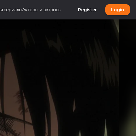
ьтсериалы
Актеры и актрисы
Register
Login