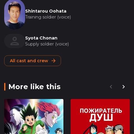
Shintarou Oohata
Training soldier (voice)
Syota Chonan
Supply soldier (voice)
All cast and crew
More like this