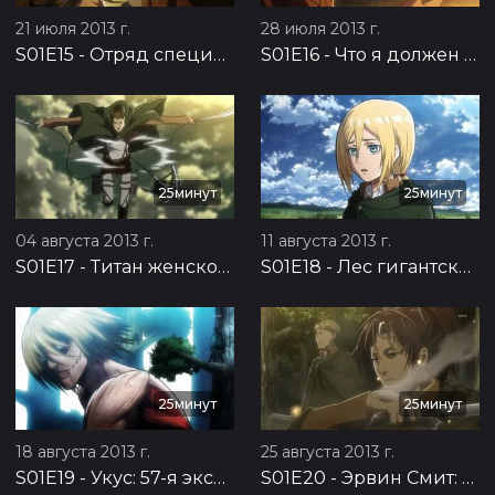
21 июля 2013 г.
28 июля 2013 г.
S01E15
-
Отряд специального назначения: Подготовка к контратаке, часть 2
S01E16
-
Что я должен делать теперь? Подготовка к контратаке, часть 3
25минут
25минут
04 августа 2013 г.
11 августа 2013 г.
S01E17
-
Титан женского типа: 57-я экспедиция за стены, часть 1
S01E18
-
Лес гигантских деревьев: 57-я экспедиция за стены, часть 2
25минут
25минут
18 августа 2013 г.
25 августа 2013 г.
S01E19
-
Укус: 57-я экспедиция за стены, часть 3
S01E20
-
Эрвин Смит: 57-я экспедиция за стены, часть 4