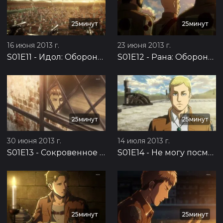
25минут
25минут
16 июня 2013 г.
23 июня 2013 г.
S01E11
-
Идол: Оборона Троста, часть 7
S01E12
-
Рана: Оборона Троста, часть 8
25минут
25минут
30 июня 2013 г.
14 июля 2013 г.
S01E13
-
Сокровенное желание: Оборона Троста, часть 9
S01E14
-
Не могу посмотреть ему в глаза: Подготовка к контратаке, часть 1
25минут
25минут