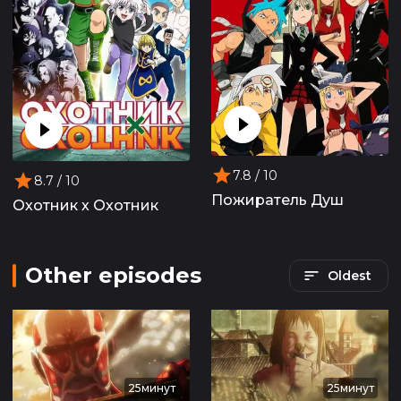
7.8
/ 10
8.7
/ 10
Пожиратель Душ
Охотник х Охотник
Other episodes
Oldest
25минут
25минут