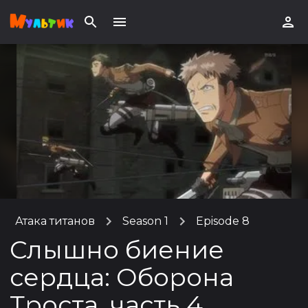
Атака титанов
Season 1
Episode 8
Слышно биение
сердца: Оборона
Троста, часть 4