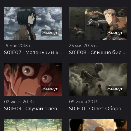
25минут
25минут
19 мая 2013 г.
26 мая 2013 г.
S01E07
-
Маленький клинок: Оборона Троста, часть 3
S01E08
-
Слышно биение сердца: Оборона Троста, часть 4
25минут
25минут
02 июня 2013 г.
09 июня 2013 г.
S01E09
-
Случай с левой рукой: Оборона Троста, часть 5
S01E10
-
Ответ: Оборона Троста, часть 6