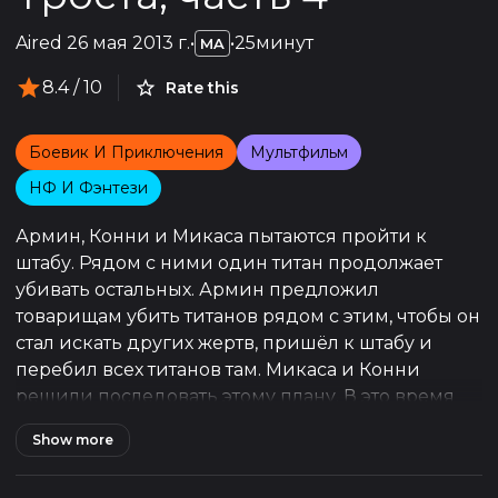
Aired
26 мая 2013 г.
•
•
25минут
MA
8.4
/ 10
Rate this
Боевик И Приключения
Мультфильм
НФ И Фэнтези
Армин, Конни и Микаса пытаются пройти к
штабу. Рядом с ними один титан продолжает
убивать остальных. Армин предложил
товарищам убить титанов рядом с этим, чтобы он
стал искать других жертв, пришёл к штабу и
перебил всех титанов там. Микаса и Конни
решили последовать этому плану. В это время
другая группа кадетов, в составе которой был
Show more
Жан, пользуясь тем, что титаны собрались в
одном месте, прорвались в штаб под