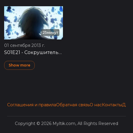
25минут
01 сентября 2013 г.
S01E21
-
Сокрушительный удар: 57-я экспедиция за стены, часть 5
Show more
Соглашения и правила
Обратная связь
О нас
Контакты
Для 
Copyright © 2026 Myltik.com, All Rights Reserved