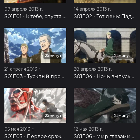
07 апреля 2013 г.
14 апреля 2013 г.
S01E01
-
К тебе, спустя две тысячи лет: Падение Сигансины. Часть 1
S01E02
-
Тот день: Падение Сигансины, часть 2
25минут
25минут
21 апреля 2013 г.
28 апреля 2013 г.
S01E03
-
Тусклый проблеск среди отчаянья: Возвращение человечества, часть 1
S01E04
-
Ночь выпуска: Возвращение человечества, часть 2
25минут
25минут
05 мая 2013 г.
12 мая 2013 г.
S01E05
-
Первое сражение: Оборона Троста, часть 1
S01E06
-
Мир глазами девочки: Оборона Троста, часть 2