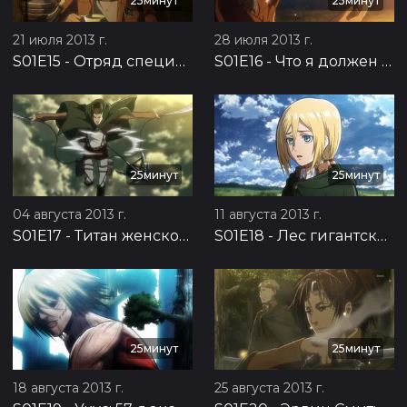
25минут
25минут
21 июля 2013 г.
28 июля 2013 г.
S01E15
-
Отряд специального назначения: Подготовка к контратаке, часть 2
S01E16
-
Что я должен делать теперь? Подготовка к контратаке, часть 3
25минут
25минут
04 августа 2013 г.
11 августа 2013 г.
S01E17
-
Титан женского типа: 57-я экспедиция за стены, часть 1
S01E18
-
Лес гигантских деревьев: 57-я экспедиция за стены, часть 2
25минут
25минут
18 августа 2013 г.
25 августа 2013 г.