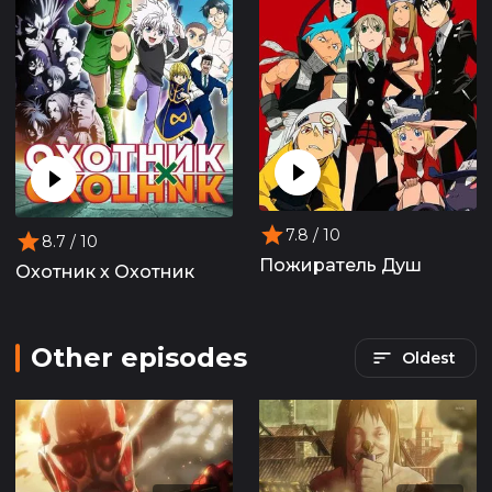
7.8
/ 10
8.7
/ 10
Пожиратель Душ
Охотник х Охотник
Other episodes
Oldest