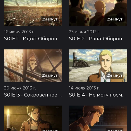
25минут
25минут
16 июня 2013 г.
23 июня 2013 г.
S01E11
-
Идол: Оборона Троста, часть 7
S01E12
-
Рана: Оборона Троста, часть 8
25минут
25минут
30 июня 2013 г.
14 июля 2013 г.
S01E13
-
Сокровенное желание: Оборона Троста, часть 9
S01E14
-
Не могу посмотреть ему в глаза: Подготовка к контратаке, часть 1