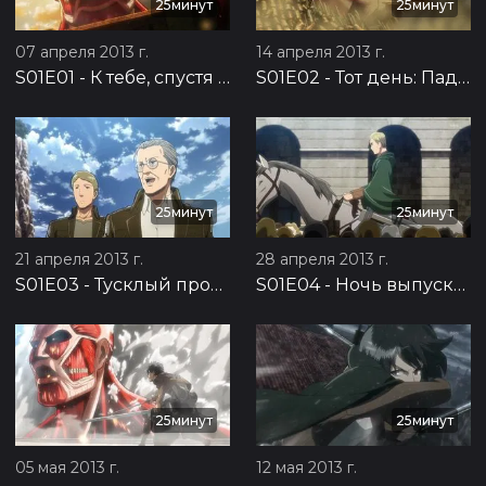
25минут
25минут
07 апреля 2013 г.
14 апреля 2013 г.
S01E01
-
К тебе, спустя две тысячи лет: Падение Сигансины. Часть 1
S01E02
-
Тот день: Падение Сигансины, часть 2
25минут
25минут
21 апреля 2013 г.
28 апреля 2013 г.
S01E03
-
Тусклый проблеск среди отчаянья: Возвращение человечества, часть 1
S01E04
-
Ночь выпуска: Возвращение человечества, часть 2
25минут
25минут
05 мая 2013 г.
12 мая 2013 г.