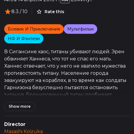
8.3
/ 10
Rate this
Боевик И Приключения
Мультфильм
НФ И Фэнтези
В Сигансине хаос, титаны убивают людей. Эрен
обвиняет Ханнеса, что тот не спас его мать.
Ханнес отвечает, что у него не хватило мужества
противостоять титану. Население города
эвакуируют на кораблях, в то время как солдаты
Гарнизона безуспешно пытаются остановить
титанов. Бронированный титан пробивает
ворота стены Мария. Эрен даёт обещание
Show more
уничтожить всех гигантов.
Director
Masashi Koizuka