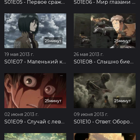
S01E05
-
Первое сражение: Оборона Троста, часть 1
S01E06
-
Мир глазами девочки: Оборона Троста, часть 2
25минут
25минут
19 мая 2013 г.
26 мая 2013 г.
S01E07
-
Маленький клинок: Оборона Троста, часть 3
S01E08
-
Слышно биение сердца: Оборона Троста, часть 4
25минут
25минут
02 июня 2013 г.
09 июня 2013 г.
S01E09
-
Случай с левой рукой: Оборона Троста, часть 5
S01E10
-
Ответ: Оборона Троста, часть 6