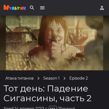
Атака титанов
Season 1
Episode 2
Тот день: Падение
Сигансины, часть 2
Aired
14 апреля 2013 г.
•
•
25минут
MA