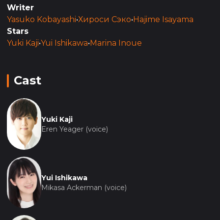
Writer
Yasuko Kobayashi
•
Хироси Сэко
•
Hajime Isayama
Stars
Yuki Kaji
•
Yui Ishikawa
•
Marina Inoue
Cast
Yuki Kaji
Eren Yeager (voice)
Yui Ishikawa
Mikasa Ackerman (voice)