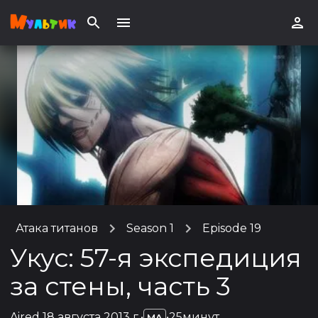
Атака титанов
Season 1
Episode 19
Укус: 57-я экспедиция
за стены, часть 3
Aired
18 августа 2013 г.
•
•
25минут
MA