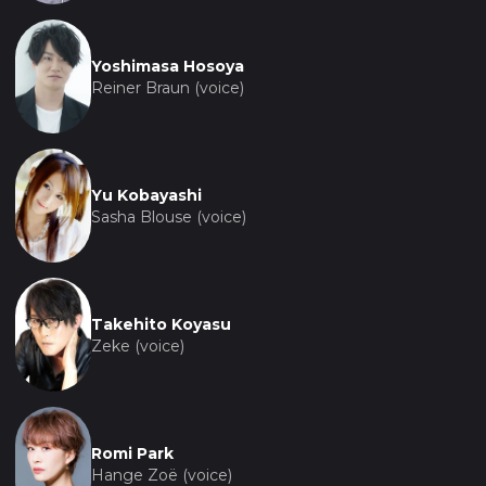
Yoshimasa Hosoya
Reiner Braun (voice)
Yu Kobayashi
Sasha Blouse (voice)
Takehito Koyasu
Zeke (voice)
Romi Park
Hange Zoë (voice)