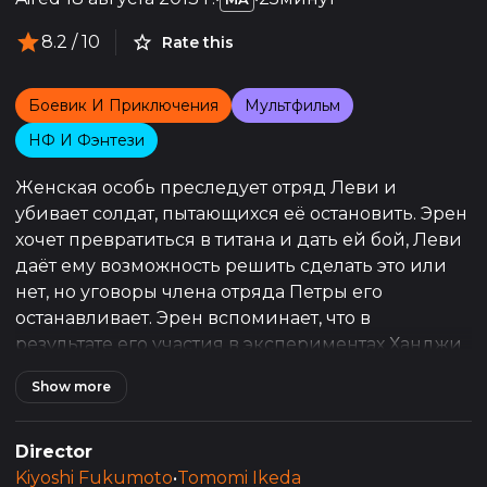
8.2
/ 10
Rate this
Боевик И Приключения
Мультфильм
НФ И Фэнтези
Женская особь преследует отряд Леви и
убивает солдат, пытающихся её остановить. Эрен
хочет превратиться в титана и дать ей бой, Леви
даёт ему возможность решить сделать это или
нет, но уговоры члена отряда Петры его
останавливает. Эрен вспоминает, что в
результате его участия в экспериментах Ханджи
они выяснили, что для превращения в титана
Show more
ему нужно сосредоточиться на конкретной
цели. Отряд Леви заманивает Женскую особь в
засаду, где разведкорпус обстреливает её
Director
канатами с острыми концами. В итоге титанша
Kiyoshi Fukumoto
•
Tomomi Ikeda