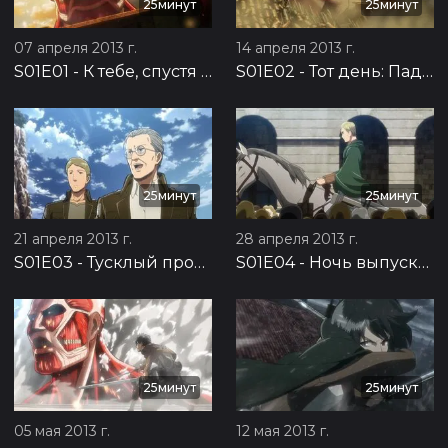
25минут
25минут
07 апреля 2013 г.
14 апреля 2013 г.
S01E01
-
К тебе, спустя две тысячи лет: Падение Сигансины. Часть 1
S01E02
-
Тот день: Падение Сигансины, часть 2
25минут
25минут
21 апреля 2013 г.
28 апреля 2013 г.
S01E03
-
Тусклый проблеск среди отчаянья: Возвращение человечества, часть 1
S01E04
-
Ночь выпуска: Возвращение человечества, часть 2
25минут
25минут
05 мая 2013 г.
12 мая 2013 г.