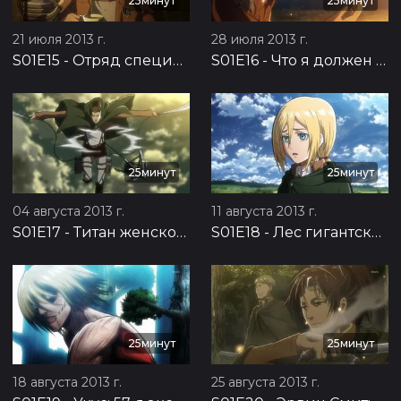
25минут
25минут
21 июля 2013 г.
28 июля 2013 г.
S01E15
-
Отряд специального назначения: Подготовка к контратаке, часть 2
S01E16
-
Что я должен делать теперь? Подготовка к контратаке, часть 3
25минут
25минут
04 августа 2013 г.
11 августа 2013 г.
S01E17
-
Титан женского типа: 57-я экспедиция за стены, часть 1
S01E18
-
Лес гигантских деревьев: 57-я экспедиция за стены, часть 2
25минут
25минут
18 августа 2013 г.
25 августа 2013 г.