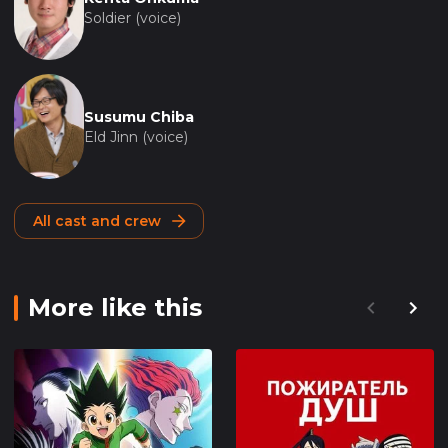
Soldier (voice)
Susumu Chiba
Eld Jinn (voice)
All cast and crew
More like this