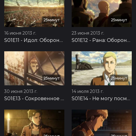
25минут
25минут
16 июня 2013 г.
23 июня 2013 г.
S01E11
-
Идол: Оборона Троста, часть 7
S01E12
-
Рана: Оборона Троста, часть 8
25минут
25минут
30 июня 2013 г.
14 июля 2013 г.
S01E13
-
Сокровенное желание: Оборона Троста, часть 9
S01E14
-
Не могу посмотреть ему в глаза: Подготовка к контратаке, часть 1