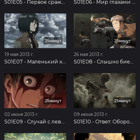
S01E05
-
Первое сражение: Оборона Троста, часть 1
S01E06
-
Мир глазами девочки: Оборона Троста, часть 2
25минут
25минут
19 мая 2013 г.
26 мая 2013 г.
S01E07
-
Маленький клинок: Оборона Троста, часть 3
S01E08
-
Слышно биение сердца: Оборона Троста, часть 4
25минут
25минут
02 июня 2013 г.
09 июня 2013 г.
S01E09
-
Случай с левой рукой: Оборона Троста, часть 5
S01E10
-
Ответ: Оборона Троста, часть 6