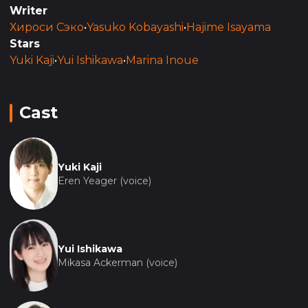
была обездвижена.
Writer
Хироси Сэко
•
Yasuko Kobayashi
•
Hajime Isayama
Stars
Yuki Kaji
•
Yui Ishikawa
•
Marina Inoue
Cast
Yuki Kaji
Eren Yeager (voice)
Yui Ishikawa
Mikasa Ackerman (voice)