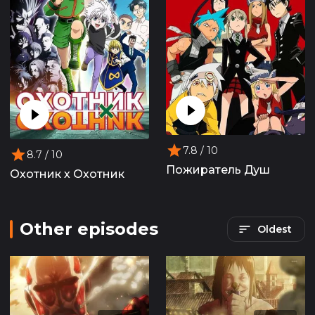
7.8
/ 10
8.7
/ 10
Пожиратель Душ
Охотник х Охотник
Other episodes
Oldest