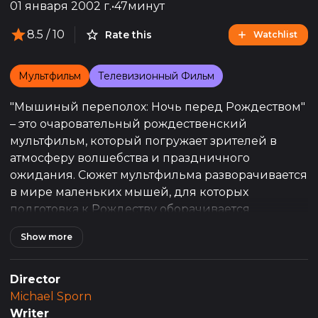
01 января 2002 г.
•
47минут
8.5
/ 10
Rate this
Watchlist
Мультфильм
Телевизионный Фильм
"Мышиный переполох: Ночь перед Рождеством"
– это очаровательный рождественский
мультфильм, который погружает зрителей в
атмосферу волшебства и праздничного
ожидания. Сюжет мультфильма разворачивается
в мире маленьких мышей, для которых
подготовка к Рождеству оборачивается
невероятным приключением, полным
Show more
неожиданностей и увлекательных поворотов.
История начинается за день до Рождества, когда
Director
мышки суетливо готовятся к великому
Michael Sporn
празднику, украшая свои домики, готовя
Writer