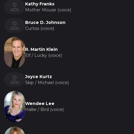
незабываемым.
Kathy Franks
Mother Mouse (voice)
"Мышиный переполох: Ночь перед Рождеством"
Bruce D. Johnson
– это теплая и душевная история, которая
Curtiss (voice)
напоминает о том, что настоящее Рождество – это
время чудес, когда важно быть рядом с
близкими, дарить друг другу радость и тепло
R. Martin Klein
своих сердец. Этот мультфильм станет
Elf / Lucky (voice)
прекрасным дополнением к рождественским
традициям и подарит зрителям незабываемые
впечатления от просмотра.
Joyce Kurtz
Skip / Michael (voice)
Wendee Lee
Hallie / Bird (voice)