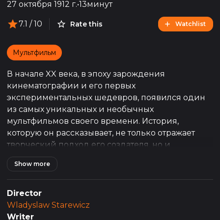
27 октября 1912 г.
•
13минут
7.1
/ 10
Rate this
Watchlist
Мультфильм
В начале XX века, в эпоху зарождения
кинематографии и его первых
экспериментальных шедевров, появился один
из самых уникальных и необычных
мультфильмов своего времени. История,
которую он рассказывает, не только отражает
творческий подход его создателя, но и
затрагивает темы измены, ревности и мести,
Show more
обёрнутые в необычную форму анимации. Этот
рассказ начинается с обычного, на первый
взгляд, вечера в кабаре под названием "Весёлая
Director
стрекоза", где веселье, танцы и музыка служат
Wladyslaw Starewicz
фоном для гораздо более сложных и тёмных
Writer