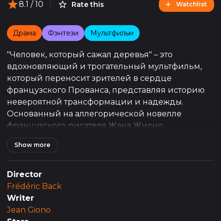
8.1
/ 10
Rate this
Watchlist
Драма
Фэнтези
Мультфильм
"Человек, который сажал деревья" – это
вдохновляющий и трогательный мультфильм,
который переносит зрителей в сердце
французского Прованса, представляя историю
невероятной трансформации и надежды.
Основанный на аллегорической новелле
французского писателя Жана Жионо,
мультфильм рассказывает о молодом страннике,
Show more
который, путешествуя по безжизненным землям,
встречает пастуха, посвятившего свою жизнь
восстановлению разрушенной экосистемы
Director
путём высаживания деревьев.
Frédéric Back
Writer
Этот пастух, чьи усилия и терпение
Jean Giono
представлены как медитативный процесс