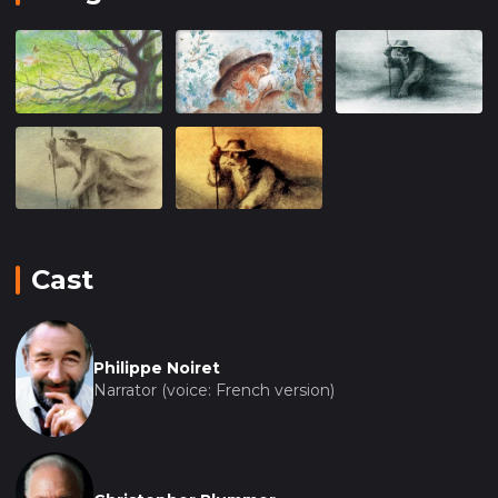
огромное влияние на мир вокруг нас.
Визуальное оформление мультфильма
отличается простотой и элегантностью, что лишь
усиливает его воздействие на зрителя. Каждый
кадр, наполненный пастельными оттенками и
мягкими линиями, приглашает зрителей
ощутить красоту и спокойствие природы, а
также глубину преобразования, происходящего
на экране.
Cast
Музыкальное сопровождение мультфильма
гармонично дополняет визуальный и
нарративный ряд, создавая атмосферу
Philippe Noiret
размышлений и внутреннего спокойствия.
Narrator (voice: French version)
Мягкие мелодии и звуки природы служат
фоном для истории, делая её ещё более
запоминающейся и влиятельной.