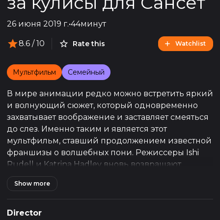
за кулисы для Сансет
26 июня 2019 г.
•
44минут
8.6
/ 10
Rate this
Watchlist
Мультфильм
Семейный
В мире анимации редко можно встретить яркий
и волнующий сюжет, который одновременно
захватывает воображение и заставляет смеяться
до слез. Именно таким и является этот
мультфильм, ставший продолжением известной
франшизы о волшебных пони. Режиссеры Ishi
Rudell и Katrina Hadley вновь возвращают
зрителей в мир Эквестрии, где музыка, дружба и
Show more
магия переплетаются в одно целое, создавая
незабываемые впечатления. Сценарий,
написанный Whitney Ralls, делает акцент на
Director