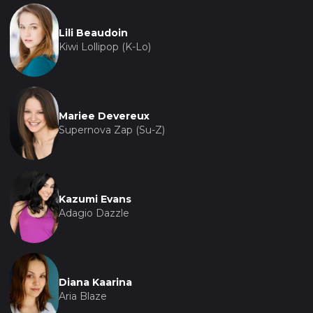
захватывающим приключением, а для старших
— поводом задуматься о важности поддержки и
Lili Beaudoin
верности друзьям.
Kiwi Lollipop (K-Lo)
В этой анимационной ленте скрыто гораздо
больше, чем просто развлечение. Она учит
зрителей ценить моменты, проведенные с
Mariee Devereux
близкими, и напоминает о том, что каждый день
Supernova Zap (Su-Z)
дарит нам новые возможности для изменений и
улучшений собственной жизни. Это не просто
мультфильм, это история о силе дружбы и
магии, которая живет в каждом из нас.
Kazumi Evans
Adagio Dazzle
Diana Kaarina
Aria Blaze