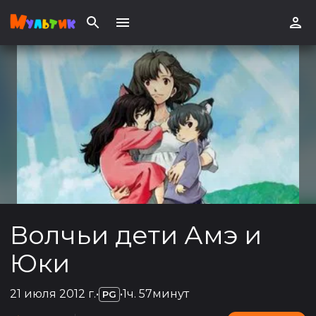
Волчьи дети Амэ и
Юки
21 июля 2012 г.
•
•
1ч. 57минут
PG