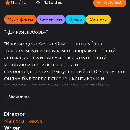
8.2
/ 10
Rate this
Watchlist
Мультфильм
Семейный
Драма
Фэнтези
“
«Дикая любовь»
”
"Волчьи дети Амэ и Юки" — это глубоко
трогательный и визуально завораживающий
анимационный фильм, рассказывающий
историю материнства, роста и
самоопределения. Выпущенный в 2012 году, этот
фильм был тепло встречен критиками и
зрителями за его эмоциональную глубину,
выразительную анимацию и умение затрагивать
Show more
актуальные темы.
Сюжет фильма сосредотачивается на молодой
Director
женщине по имени Хана, которая влюбляется в
Mamoru Hosoda
человека-волка. Из их союза рождаются двое
Writer