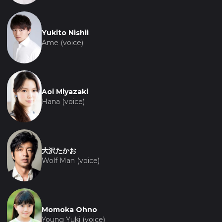
сказочности и магии, присущей миру "Волчьих
детей".
Yukito Nishii
"Волчьи дети Амэ и Юки" — это не просто
Ame (voice)
анимационный фильм, это поэтическая история
о любви, жертве и взрослении, которая
затрагивает универсальные темы, актуальные
для каждого. Фильм оставляет после себя
Aoi Miyazaki
глубокий эмоциональный отклик, напоминая о
Hana (voice)
важности семьи, понимании и принятии себя и
других такими, какие они есть.
大沢たかお
Wolf Man (voice)
Momoka Ohno
Young Yuki (voice)