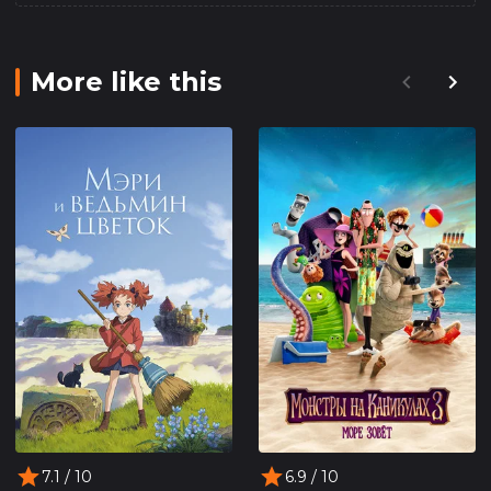
More like this
7.1
/ 10
6.9
/ 10