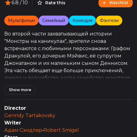
6.8
/ 10
Rate this
Watchlist
Мультфильм
Семейный
Комедия
Фэнтези
Во второй части захватывающей истории
"Монстры на каникулах", зрители снова
встречаются с любимыми персонажами: Графом
Дракулой, его дочерью Мэйвис, её супругом
Джонатаном и их маленьким сыном Деннисом.
Эта часть обещает еще больше приключений,
юмора и волшебства, когда семейство монстров
сталкивается с новыми вызовами.
Show more
Сюжет разворачивается вокруг молодой семьи
Мэйвис и Джонатана, которые пытаются найти
Director
баланс между жизнью в мире монстров и
Genndy Tartakovsky
желанием предоставить своему сыну Деннису
Writer
"нормальное" человеческое детство. Граф
Адам Сэндлер
•
Robert Smigel
Дракула, беспокоясь о том, что его внук может не