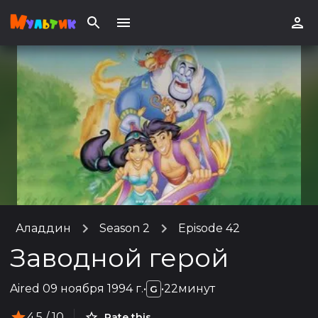
Аладдин
Season 2
Episode 42
Заводной герой
Aired
09 ноября 1994 г.
•
•
22минут
G
4.5
/ 10
Rate this