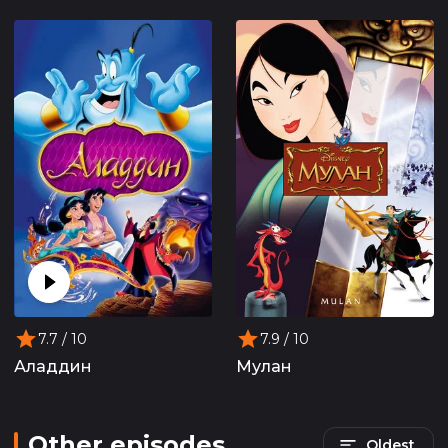
7.7
/ 10
7.9
/ 10
Аладдин
Мулан
Other episodes
Oldest