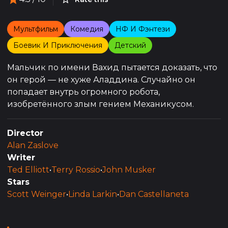
Мультфильм
Комедия
НФ И Фэнтези
Боевик И Приключения
Детский
Мальчик по имени Вахид пытается доказать, что
он герой — не хуже Аладдина. Случайно он
попадает внутрь огромного робота,
изобретённого злым гением Механикусом.
Director
Alan Zaslove
Writer
Ted Elliott
•
Terry Rossio
•
John Musker
Stars
Scott Weinger
•
Linda Larkin
•
Dan Castellaneta