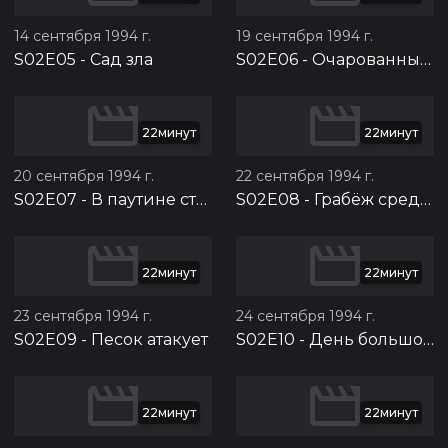
14 сентября 1994 г.
19 сентября 1994 г.
S02E05
-
Сад зла
S02E06
-
Очарованный джинн
22минут
22минут
20 сентября 1994 г.
22 сентября 1994 г.
S02E07
-
В паутине страха
S02E08
-
Грабёж средь синя моря
22минут
22минут
23 сентября 1994 г.
24 сентября 1994 г.
S02E09
-
Песок атакует
S02E10
-
День большого чиха
22минут
22минут