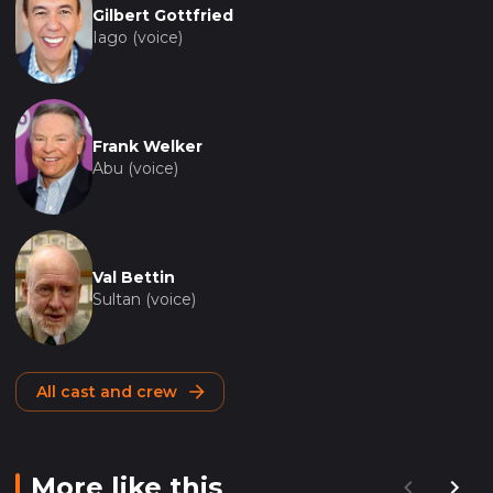
Gilbert Gottfried
Iago (voice)
Frank Welker
Abu (voice)
Val Bettin
Sultan (voice)
All cast and crew
More like this