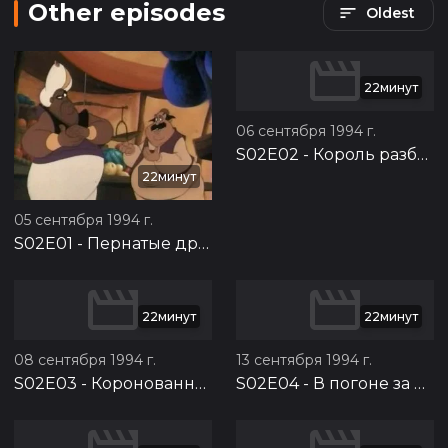
Other episodes
Oldest
22минут
06 сентября 1994 г.
S02E02
-
Король разбушевался
22минут
05 сентября 1994 г.
S02E01
-
Пернатые друзья
22минут
22минут
08 сентября 1994 г.
13 сентября 1994 г.
S02E03
-
Коронованная крыса
S02E04
-
В погоне за дымом