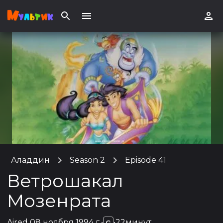
Аладдин
Season 2
Episode 41
Ветрошакал
Мозенрата
Aired
08 ноября 1994 г.
•
•
22минут
G