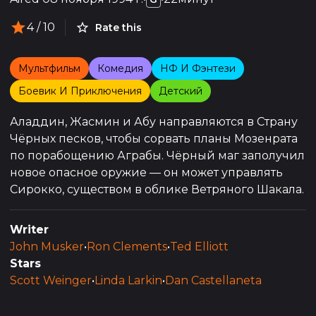
4
/ 10
Rate this
Мультфильм
Комедия
НФ И Фэнтези
Боевик И Приключения
Детский
Аладдин, Жасмин и Абу направляются в Страну
Чёрных песков, чтобы сорвать планы Мозенрата
по порабощению Аграбы. Чёрный маг заполучил
новое опасное оружие — он может управлять
Сирокко, существом в облике Ветряного Шакала.
Writer
John Musker
•
Ron Clements
•
Ted Elliott
Stars
Scott Weinger
•
Linda Larkin
•
Dan Castellaneta