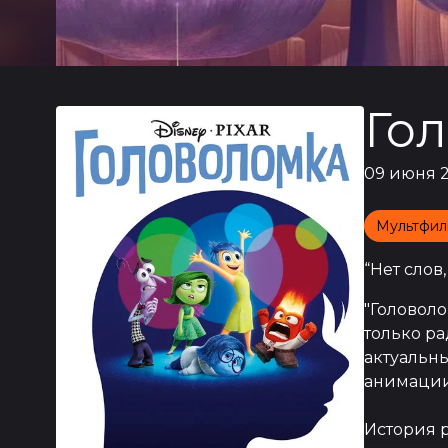
Го
09 июня 2
Мультфил
“
Нет слов
"Головол
только ра
актуальны
анимации
История р