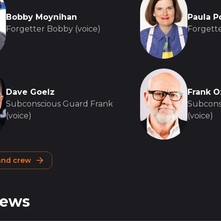
Bobby Moynihan
Paula 
Forgetter Bobby (voice)
Forgette
Dave Goelz
Frank O
Subconscious Guard Frank
Subcons
(voice)
(voice)
 and crew
iews