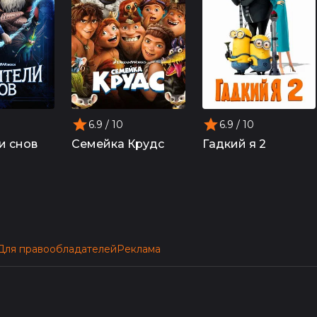
6.9
/ 10
6.9
/ 10
и снов
Семейка Крудс
Гадкий я 2
Для правообладателей
Реклама