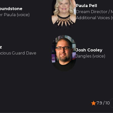
Paula Pell
Poundstone
Dream Director / 
r Paula (voice)
Additional Voices (
z
Josh Cooley
cious Guard Dave
Jangles (voice)
7.9
/ 10