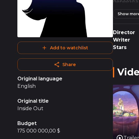
переезда
основных 
Show mor
эмоции, 
направлят
Director
"Головол
Writer
теплом. М
Stars
Add to watchlist
взгляд не
невероятн
Share
Vid
Визуальн
Original language
отражают
English
личности
атмосфер
Original title
Inside Out
Музыкаль
ключевым
Budget
идеально
175 000 000,00 $
Traile