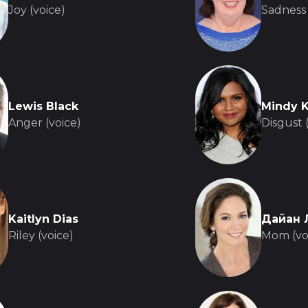
Joy (voice)
Sadness 
Lewis Black
Mindy K
Anger (voice)
Disgust 
Kaitlyn Dias
Дайан 
Riley (voice)
Mom (vo