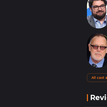
All cast
Rev