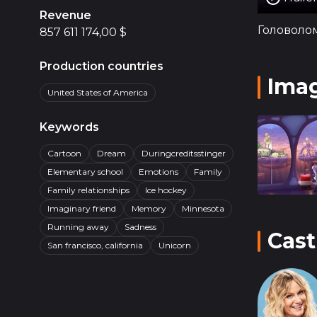
"Головоло
Revenue
эмоции в 
Головолом
857 611 174,00 $
человечес
произведе
Production countries
человече
Ima
United States of America
Keywords
Cartoon
Dream
Duringcreditsstinger
Elementary school
Emotions
Family
Family relationships
Ice hockey
Imaginary friend
Memory
Minnesota
Running away
Sadness
Cast
San francisco, california
Unicorn