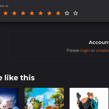
iew as
Account
Please
login
or
create
 like this