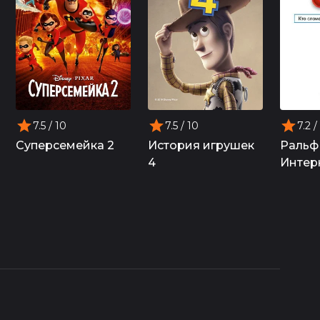
7.5
/ 10
7.5
/ 10
7.2
/
Суперсемейка 2
История игрушек
Ральф
4
Интер