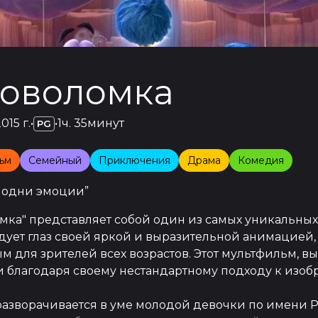
ловоломка
015 г.
•
•
1ч. 35минут
PG
ьм
Семейный
Приключения
Драма
Комедия
, одни эмоции
”
омка" представляет собой один из самых уникальн
дует глаз своей яркой и выразительной анимацией, 
м для зрителей всех возрастов. Этот мультфильм, 
 благодаря своему нестандартному подходу к изоб
азворачивается в уме молодой девочки по имени Ра