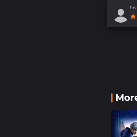
Rev
More