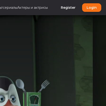
ьтсериалы
Актеры и актрисы
Register
Login