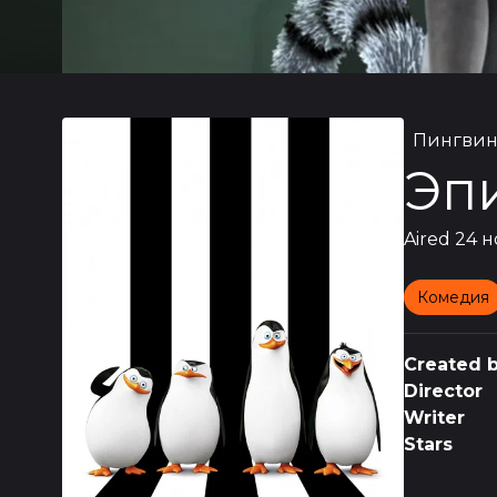
Пингвин
Эп
Aired
24 н
Комедия
Created 
Director
Writer
Stars