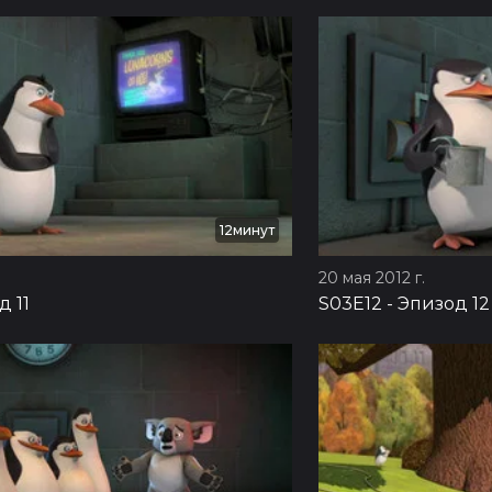
12минут
20 мая 2012 г.
д 11
S03E12
-
Эпизод 12