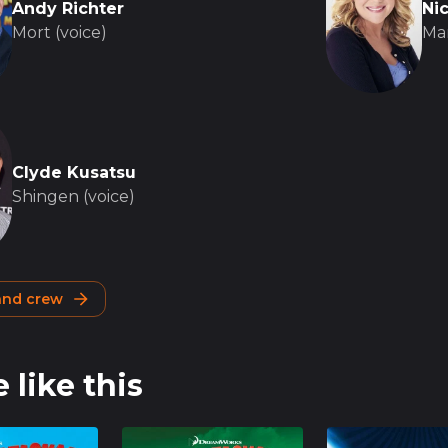
Andy Richter
Nic
Mort (voice)
Mar
Clyde Kusatsu
Shingen (voice)
 and crew
 like this