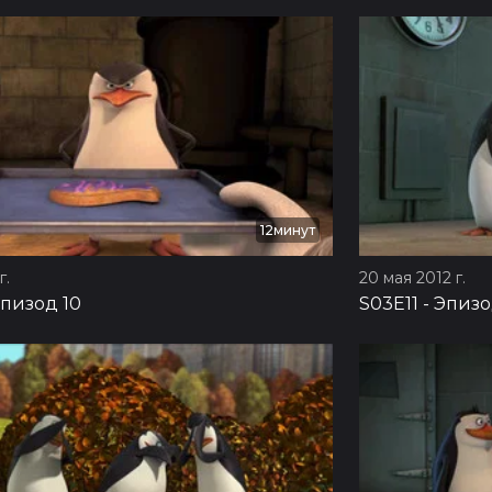
12минут
г.
20 мая 2012 г.
пизод 10
S03E11
-
Эпизо