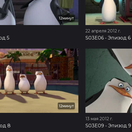
12минут
.
22 апреля 2012 г.
од 5
S03E06
-
Эпизод 6
12минут
13 мая 2012 г.
од 8
S03E09
-
Эпизод 9