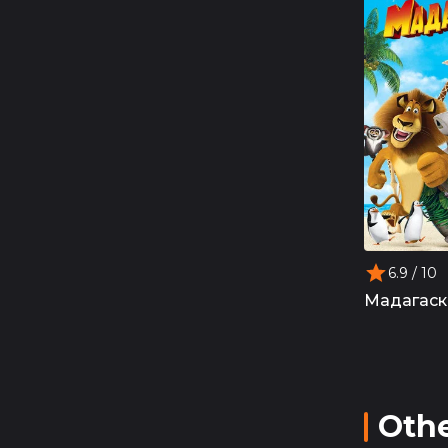
6.9
/ 10
Мадагаск
Othe