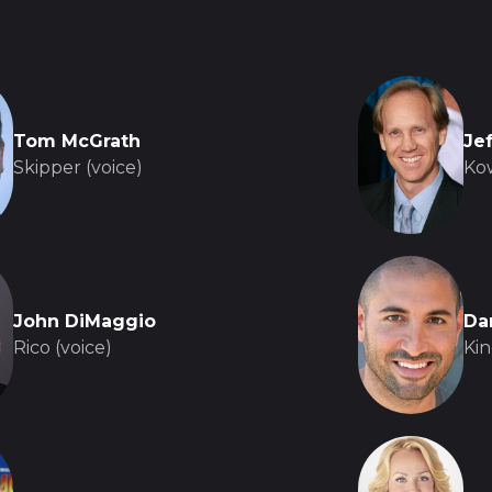
Tom McGrath
Je
Skipper (voice)
Kow
John DiMaggio
Da
Rico (voice)
Kin