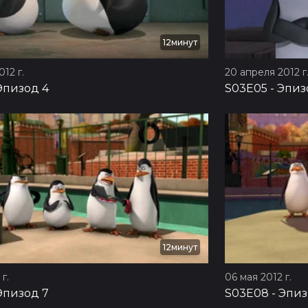
12минут
12 г.
20 апреля 2012 г
Эпизод 4
S03E05
-
Эпиз
12минут
г.
06 мая 2012 г.
Эпизод 7
S03E08
-
Эпиз