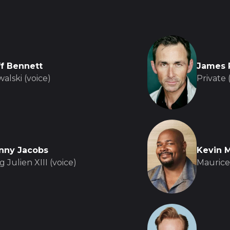
ff Bennett
James P
alski (voice)
Private 
nny Jacobs
Kevin 
g Julien XIII (voice)
Maurice 