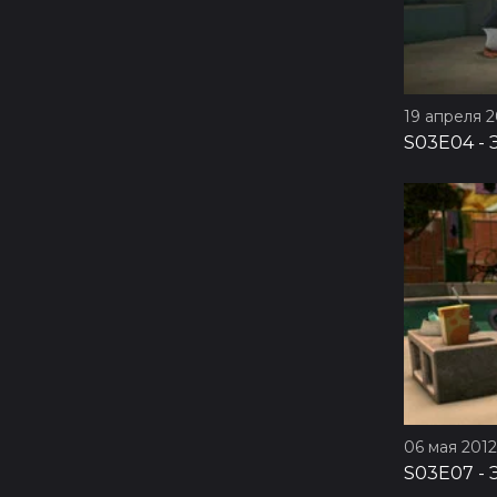
19 апреля 20
S03E04
-
06 мая 2012 
S03E07
-