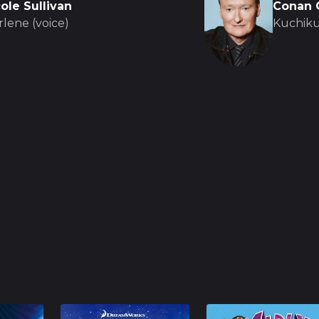
ole Sullivan
Conan 
lene (voice)
Kuchiku