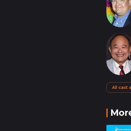
All cast
More