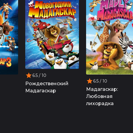
6.5
/ 10
6.5
/ 10
Рождественский
Мадагаскар:
Мадагаскар
Любовная
лихорадка