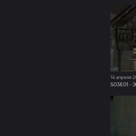
16 апреля 20
S03E01
-
Э