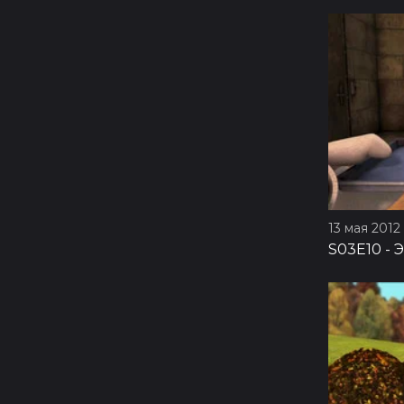
13 мая 2012 
S03E10
-
Э