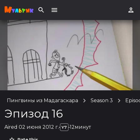
Пингвины из Мадагаскара
Season 3
Episo
Эпизод 16
Aired
02 июня 2012 г.
•
•
12минут
Y7
Rate this