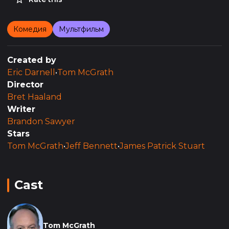
Комедия
Мультфильм
Created by
Eric Darnell
•
Tom McGrath
Director
Bret Haaland
Writer
Brandon Sawyer
Stars
Tom McGrath
•
Jeff Bennett
•
James Patrick Stuart
Cast
Tom McGrath