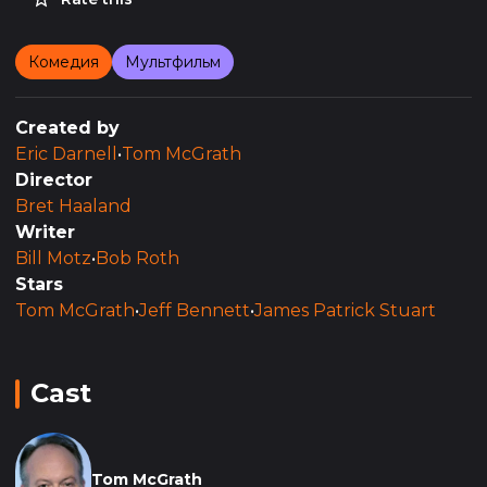
Комедия
Мультфильм
Created by
Eric Darnell
•
Tom McGrath
Director
Bret Haaland
Writer
Bill Motz
•
Bob Roth
Stars
Tom McGrath
•
Jeff Bennett
•
James Patrick Stuart
Cast
Tom McGrath