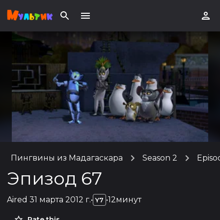
Пингвины из Мадагаскара
Season 2
Episo
Эпизод 67
Aired
31 марта 2012 г.
•
•
12минут
Y7
Rate this