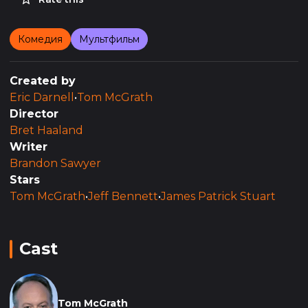
Комедия
Мультфильм
Created by
Eric Darnell
•
Tom McGrath
Director
Bret Haaland
Writer
Brandon Sawyer
Stars
Tom McGrath
•
Jeff Bennett
•
James Patrick Stuart
Cast
Tom McGrath