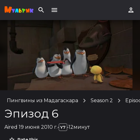
Пингвины из Мадагаскара
Season 2
Episo
Эпизод 6
Aired
19 июня 2010 г.
•
•
12минут
Y7
Rate this