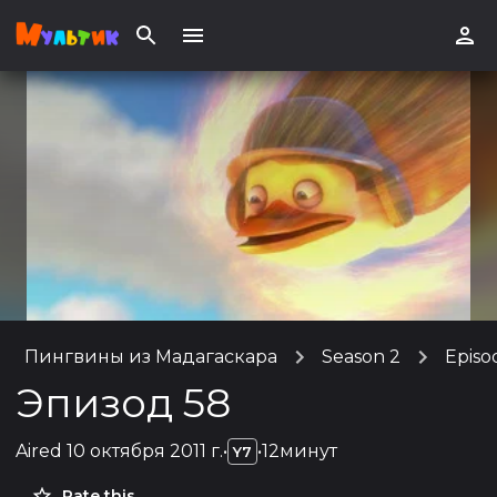
Пингвины из Мадагаскара
Season 2
Episo
Эпизод 58
Aired
10 октября 2011 г.
•
•
12минут
Y7
Rate this