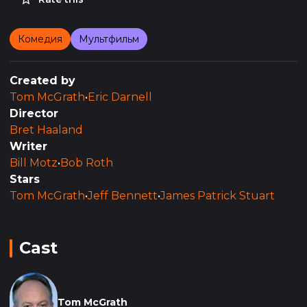
Комедия
Мультфильм
Created by
Tom McGrath
•
Eric Darnell
Director
Bret Haaland
Writer
Bill Motz
•
Bob Roth
Stars
Tom McGrath
•
Jeff Bennett
•
James Patrick Stuart
Cast
Tom McGrath