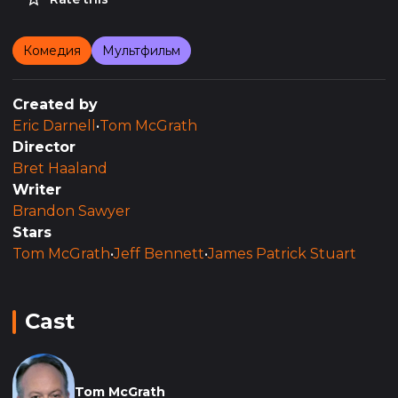
Комедия
Мультфильм
Created by
Eric Darnell
•
Tom McGrath
Director
Bret Haaland
Writer
Brandon Sawyer
Stars
Tom McGrath
•
Jeff Bennett
•
James Patrick Stuart
Cast
Tom McGrath