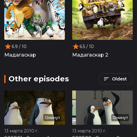
6.9
/ 10
6.5
/ 10
Мадагаскар
Мадагаскар 2
Other episodes
Oldest
12минут
12минут
13 марта 2010 г.
13 марта 2010 г.