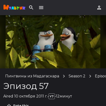
Пингвины из Мадагаскара
Season 2
Episo
Эпизод 57
Aired
10 октября 2011 г.
•
•
12минут
Y7
Rate this