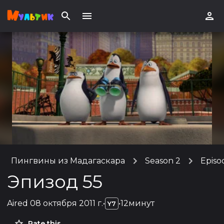
Пингвины из Мадагаскара
Season 2
Episo
Эпизод 55
Aired
08 октября 2011 г.
•
•
12минут
Y7
Rate this