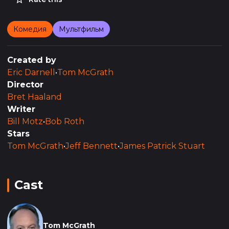
Комедия
Мультфильм
Created by
Eric Darnell
•
Tom McGrath
Director
Bret Haaland
Writer
Bill Motz
•
Bob Roth
Stars
Tom McGrath
•
Jeff Bennett
•
James Patrick Stuart
Cast
Tom McGrath