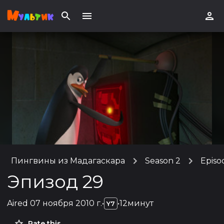
Пингвины из Мадагаскара
Season 2
Episo
Эпизод 29
Aired
07 ноября 2010 г.
•
•
12минут
Y7
Rate this