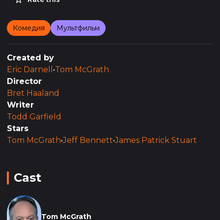
Комедия
Мультфильм
Created by
Eric Darnell
•
Tom McGrath
Director
Bret Haaland
Writer
Todd Garfield
Stars
Tom McGrath
•
Jeff Bennett
•
James Patrick Stuart
Cast
Tom McGrath