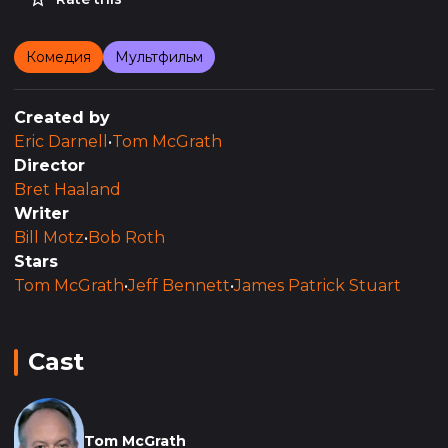
Комедия
Мультфильм
Created by
Eric Darnell
•
Tom McGrath
Director
Bret Haaland
Writer
Bill Motz
•
Bob Roth
Stars
Tom McGrath
•
Jeff Bennett
•
James Patrick Stuart
Cast
Tom McGrath