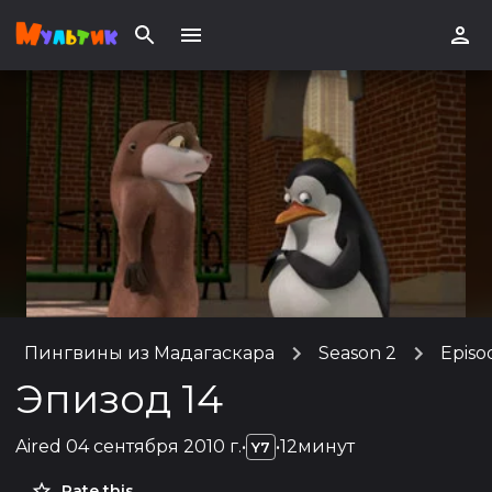
Пингвины из Мадагаскара
Season 2
Episo
Эпизод 14
Aired
04 сентября 2010 г.
•
•
12минут
Y7
Rate this