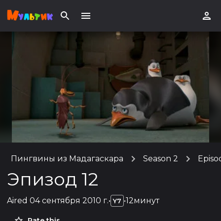
Пингвины из Мадагаскара
Season 2
Episo
Эпизод 12
Aired
04 сентября 2010 г.
•
•
12минут
Y7
Rate this