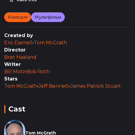
Комедия
Мультфильм
Created by
Eric Darnell
•
Tom McGrath
Director
Bret Haaland
Writer
Bill Motz
•
Bob Roth
Stars
Tom McGrath
•
Jeff Bennett
•
James Patrick Stuart
Cast
Tom McGrath